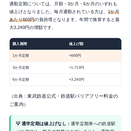
通勤定期については、月額・3か月・6か月のいずれも
値上げとなりました。毎月通勤されている方は、
1か月
あたり600円
の負担増となります。年間で換算すると最
大3,240円の増額です。
購入期間
値上げ額
年換
1か月定期
+600円
+7,
3か月定期
+1,710円
+6,
6か月定期
+3,240円
+6,
（出典：
東武鉄道公式・鉄道駅バリアフリー料金の
ご案内
）
💡 通学定期は値上げなし：
通学定期券への鉄道駅