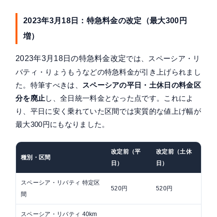
2023年3月18日：特急料金の改定（最大300円
増）
2023年3月18日の特急料金改定
では、スペーシア・リ
バティ・りょうもうなどの特急料金が引き上げられまし
た。特筆すべきは、
スペーシアの平日・土休日の料金区
分を廃止
し、全日統一料金となった点です。これによ
り、平日に安く乗れていた区間では実質的な値上げ幅が
最大300円にもなりました。
改定前（平
改定前（土休
改
種別・区間
日）
日）
一
スペーシア・リバティ 特定区
520円
520円
55
間
スペーシア・リバティ 40km