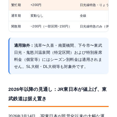
繁忙期
+200円
日光線特急・りょうもう
通常期
変動なし
全線
閑散期
−200円（一部区間−150円）
日光線特急のみ（伊勢崎
適用除外：
浅草〜久喜・南栗橋間、下今市〜東武
日光・鬼怒川温泉間（特定区間）および特別座席
料金（個室等）にはシーズン別料金は適用されま
せん。SL大樹・DL大樹等も対象外です。
2026年以降の見通し：JR東日本が値上げ、東
武鉄道は据え置き
2026年3月14日、
JR東日本が民営化以来の大幅な運