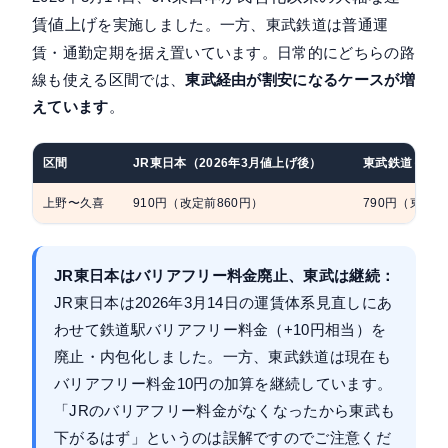
賃値上げ
を実施しました。一方、東武鉄道は普通運
賃・通勤定期を据え置いています。日常的にどちらの路
線も使える区間では、
東武経由が割安になるケースが増
えています
。
区間
JR東日本（2026年3月値上げ後）
東武鉄道＋東
上野〜久喜
910円（改定前860円）
790円（東武
JR東日本はバリアフリー料金廃止、東武は継続：
JR東日本は2026年3月14日の運賃体系見直しにあ
わせて鉄道駅バリアフリー料金（+10円相当）を
廃止・内包化しました。一方、東武鉄道は現在も
バリアフリー料金10円の加算を継続しています。
「JRのバリアフリー料金がなくなったから東武も
下がるはず」というのは誤解ですのでご注意くだ