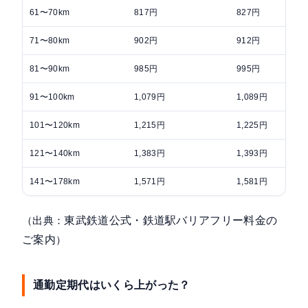
61〜70km
817円
827円
71〜80km
902円
912円
81〜90km
985円
995円
91〜100km
1,079円
1,089円
101〜120km
1,215円
1,225円
121〜140km
1,383円
1,393円
141〜178km
1,571円
1,581円
（出典：
東武鉄道公式・鉄道駅バリアフリー料金の
ご案内
）
通勤定期代はいくら上がった？