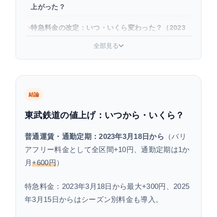
上がった？
特急料金の改定：いつ・いくら変わった？（2023
年・2025年）
全部見る
2026年以降の見通し：JR東日本が値上げ、東武鉄
道は据え置き
東武鉄道の定期代節約術
結論
まとめ：東武鉄道の値上げと節約のポイント
東武鉄道の値上げ：いつから・いくら？
よくある質問
普通運賃・通勤定期：2023年3月18日から
（バリ
アフリー料金として全区間+10円、通勤定期は1か
月
+600円
）
特急料金：2023年3月18日から最大+300円、2025
年3月15日からはシーズン別料金も導入。