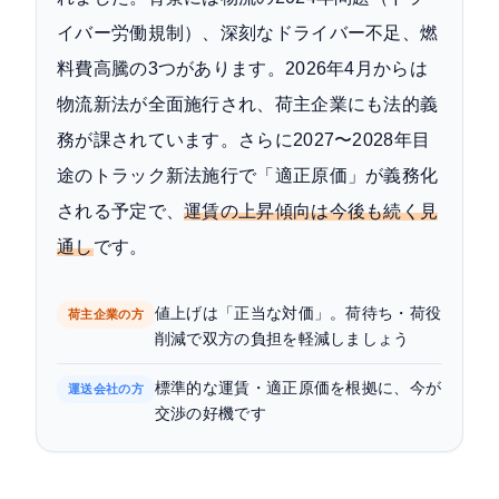
イバー労働規制）、深刻なドライバー不足、燃
料費高騰の3つがあります。2026年4月からは
物流新法が全面施行され、荷主企業にも法的義
務が課されています。さらに2027〜2028年目
途のトラック新法施行で「適正原価」が義務化
される予定で、
運賃の上昇傾向は今後も続く見
通し
です。
値上げは「正当な対価」。荷待ち・荷役
荷主企業の方
削減で双方の負担を軽減しましょう
標準的な運賃・適正原価を根拠に、今が
運送会社の方
交渉の好機です