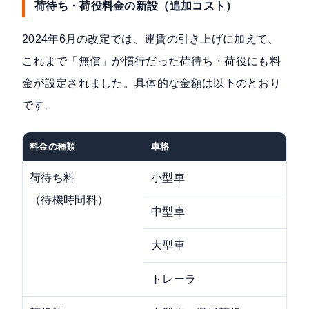
荷待ち・荷役料金の新設（追加コスト）
2024年6月の改定では、運賃の引き上げに加えて、
これまで「無償」が慣行だった荷待ち・荷役にも料
金が設定されました。具体的な金額は以下のとおり
です。
料金の種類
車格
単価
荷待ち料
小型車
1,6
（待機時間料）
中型車
1,7
大型車
1,8
トレーラ
2,2