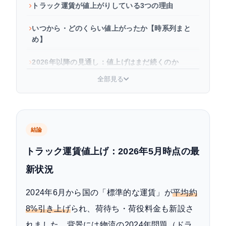
トラック運賃が値上がりしている3つの理由
いつから・どのくらい値上がったか【時系列まと
め】
2026年以降の見通し：値上げはまだ続くのか
全部見る
荷主企業はどう対応すべきか？コスト増を抑える
対策
運送会社が取るべき対策（値上げ交渉の進め方）
結論
よくある質問
トラック運賃値上げ：2026年5月時点の最
まとめ
新状況
2024年6月から国の「標準的な運賃」が
平均約
8%引き上げ
られ、荷待ち・荷役料金も新設さ
れました。背景には物流の2024年問題（ドラ