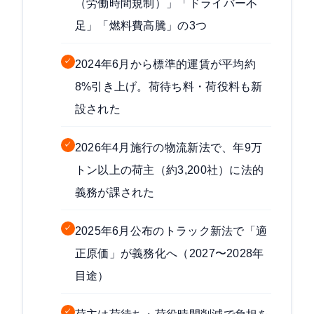
（労働時間規制）」「ドライバー不
足」「燃料費高騰」の3つ
✓
2024年6月から標準的運賃が平均約
8%引き上げ。荷待ち料・荷役料も新
設された
✓
2026年4月施行の物流新法で、年9万
トン以上の荷主（約3,200社）に法的
義務が課された
✓
2025年6月公布のトラック新法で「適
正原価」が義務化へ（2027〜2028年
目途）
✓