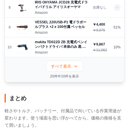
IRIS OHYAMA JCD28 充電式ドラ
イバドリル アイリスオーヤマ
8
在庫なし
-
Amazon
VESSEL 220USB-P1 電ドラボー
￥4,400
ルプラス +2 x 100付属 ベッセル
9
51%
￥9,075
Amazon
makita TD022D ZB 充電式ペンイ
￥9,867
ンパクトドライバ 本体のみ 黒 マ
10
10%
￥11,062
キタ
Amazon
すべて表示
20件中10件を表示
まとめ
軽さやトルク、バッテリー、付属品で向いている作業用途が
変わります。使う場面を思い浮かべてから、価格の推移を見
て買いましょう。