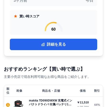
3ヶ月前
今日
買い時スコア
60
詳細を見る
おすすめランキング【買い時で選ぶ】
主要小売店で現在利用可能なお得な商品をご紹介します。
順
画像
商品名・店舗
価格
割引
位
makita TD090DWXW 充電式イン
￥11,510
パクトドライバ 付属バッテリ1個
1
44%