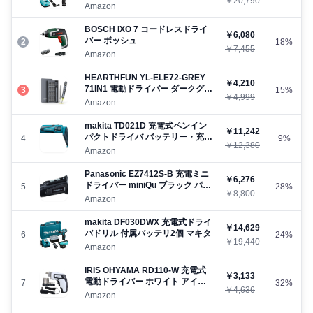
￥20,790
白 マキタ
Amazon
BOSCH IXO 7 コードレスドライ
￥6,080
バー ボッシュ
2
18%
￥7,455
Amazon
HEARTHFUN ‎YL-ELE72-GREY
￥4,210
71IN1 電動ドライバー ダークグレ
3
15%
￥4,999
ー
Amazon
makita TD021D 充電式ペンイン
￥11,242
パクトドライバ バッテリー・充電
4
9%
￥12,380
器付 マキタ
Amazon
Panasonic EZ7412S-B 充電ミニ
￥6,276
ドライバー miniQu ブラック パナ
5
28%
￥8,800
ソニック
Amazon
makita DF030DWX 充電式ドライ
￥14,629
バドリル 付属バッテリ2個 マキタ
6
24%
￥19,440
Amazon
IRIS OHYAMA RD110-W 充電式
￥3,133
電動ドライバー ホワイト アイリ
7
32%
￥4,636
スオーヤマ
Amazon