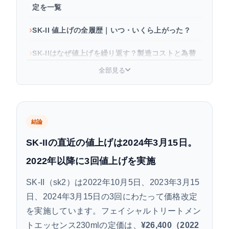
定を一覧
SK-II 値上げの全履歴｜いつ・いくら上がった？
SK-IIはなぜ値上げを繰り返す？製造コストと為替
の影響
全部見る
値上げ後のSK-II製品価格は？現在の定価一覧
（2026年5月版）
SK-IIは今後また値上げする？買い時の判断基準
結論
SK-IIの直近の値上げは2024年3月15日。
値上げ後でもSK-IIを安く手に入れる方法
2022年以降に3回値上げを実施
まとめ：SK-II値上げの要点
SK-II（sk2）は2022年10月5日、2023年3月15
SK-II値上げに関するよくある質問
日、2024年3月15日の3回にわたって価格改定
を実施しています。フェイシャルトリートメン
トエッセンス230mlの定価は、
¥26,400（2022