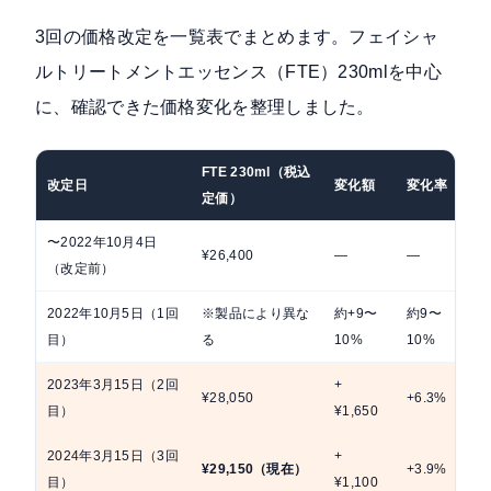
3回の価格改定を一覧表でまとめます。フェイシャ
ルトリートメントエッセンス（FTE）230mlを中心
に、確認できた価格変化を整理しました。
FTE 230ml（税込
改定日
変化額
変化率
値
定価）
〜2022年10月4日
¥26,400
—
—
—
（改定前）
2022年10月5日（1回
※製品により異な
約+9〜
約9〜
製
目）
る
10%
10%
安
2023年3月15日（2回
+
製
¥28,050
+6.3%
目）
¥1,650
ン
2024年3月15日（3回
+
製
¥29,150（現在）
+3.9%
目）
¥1,100
ン