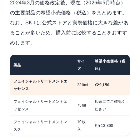
2024年3月の価格改定後、現在（2026年5月時点）
の主要製品の希望小売価格（税込）をまとめます。
なお、SK-IIは公式ストアと実勢価格に大きな差があ
ることが多いため、購入前に比較することをおすす
めします。
サイ
希望小売価格（税
製品
備
ズ
込）
フェイシャルトリートメントエ
最
230ml
¥29,150
ッセンス
サ
フェイシャルトリートメントエ
店頭にてご確認く
ト
75ml
ッセンス
ださい
に
フェイシャルトリートメントマ
10枚
シ
約¥13,860
スク
入
品