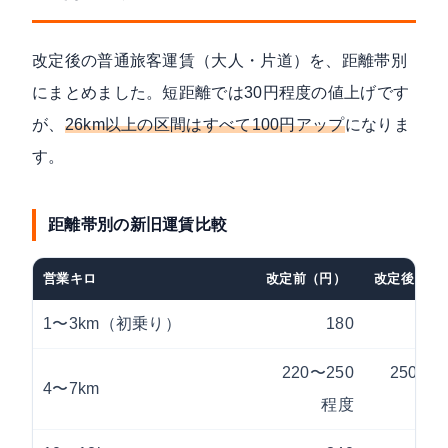
改定後の普通旅客運賃（大人・片道）を、距離帯別
にまとめました。短距離では30円程度の値上げです
が、
26km以上の区間はすべて100円アップ
になりま
す。
距離帯別の新旧運賃比較
営業キロ
改定前（円）
改定後（円
1〜3km（初乗り）
180
2
220〜250
250〜2
4〜7km
程度
程