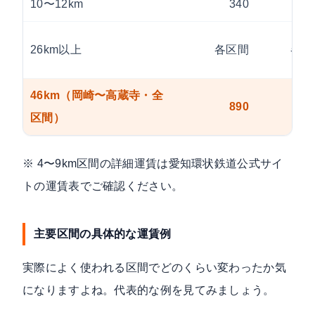
10〜12km
340
4
26km以上
各区間
各区
46km（岡崎〜高蔵寺・全
890
9
区間）
※ 4〜9km区間の詳細運賃は
愛知環状鉄道公式サイ
トの運賃表
でご確認ください。
主要区間の具体的な運賃例
実際によく使われる区間でどのくらい変わったか気
になりますよね。代表的な例を見てみましょう。