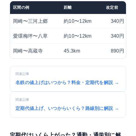
区間の例
距離
改定前
改
岡崎〜三河上郷
約10〜12km
340円
愛環梅坪〜八草
約10〜12km
340円
岡崎〜高蔵寺
45.3km
890円
関連記事
名鉄の値上げはいつから？料金・定期代を解説 →
関連記事
定期代値上げ、いつからいくら？路線別に解説 →
定期代はいくら上がった？通勤・通学別に解