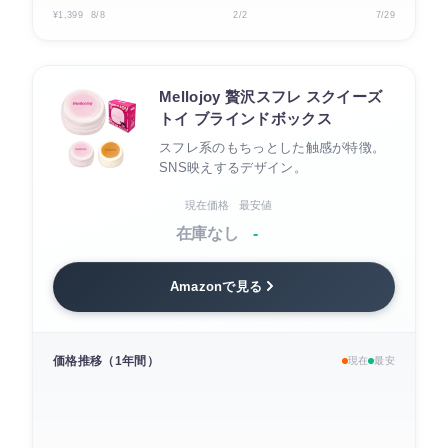
¥1,399
8/8
2/2
7/29
Mellojoy 贅沢スフレ スクイーズ
トイ ブラインドボックス
スフレ系のもちっとした触感が特徴。
SNS映えするデザイン。
現在価格
最安値
在庫なし
-
Amazonで見る
価格推移（1年間）
現在
最安