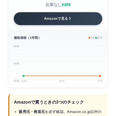
在庫なし
¥499
Amazonで見る
価格推移（1年間）
現在
最安
¥499
¥499
¥499
1/16
4/23
7/29
Amazonで買うときの3つのチェック
販売元・発送元
を必ず確認。Amazon.co.jp以外の