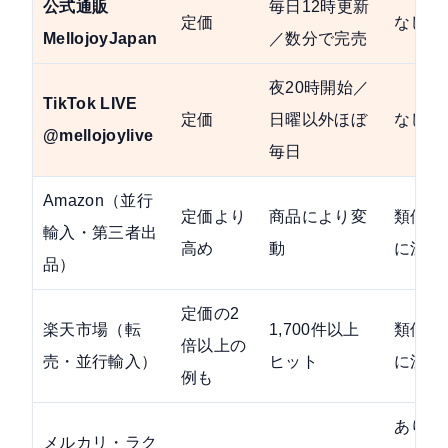
公式通販
毎日12時更新
定価
なし
MellojoyJapan
／数分で完売
夜20時開始／
TikTok LIVE
定価
日曜以外ほぼ
なし
@mellojoylive
毎日
Amazon（並行
定価より
商品により変
類似品
輸入・第三者出
高め
動
に注意
品）
定価の2
楽天市場（転
1,700件以上
類似品
倍以上の
売・並行輸入）
ヒット
に注意
例も
あり
メルカリ・ラク