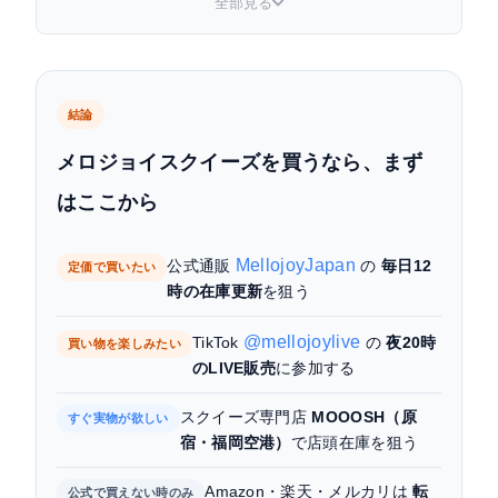
全部見る
える最も確実なルート
TikTok LIVE（@mellojoylive）の買い方｜配信
中に注文するコツ
結論
Amazonで買える？取扱状況と注意点価格に注意
メロジョイスクイーズを買うなら、まず
楽天市場で買える？転売価格と見分け方価格に注
はここから
意
メルカリ・ラクマで買える？フリマで買うときの
MellojoyJapan
公式通販
の
毎日12
定価で買いたい
注意点偽物注意
時の在庫更新
を狙う
実店舗で買える？MOOOSH他、雑貨店の販売状況
@mellojoylive
TikTok
の
夜20時
買い物を楽しみたい
のLIVE販売
に参加する
メロジョイスクイーズの種類と値段（定価の目
安）
スクイーズ専門店
MOOOSH（原
すぐ実物が欲しい
宿・福岡空港）
で店頭在庫を狙う
売り切れて買えないときの対処法
Amazon・楽天・メルカリは
転
公式で買えない時のみ