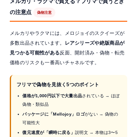
メルカリ・ラクマで買える？フリマで買うとき
の注意点
偽物注意
メルカリやラクマには、メロジョイのスクイーズが
多数出品されています。
レアシリーズや絶版商品が
見つかる可能性がある
反面、開封済み・偽物・転売
価格のリスクも一番高いチャネルです。
フリマで偽物を見抜く5つのポイント
価格が1,000円以下で大量出品
されている → ほぼ
偽物・類似品
パッケージに「Mellojoy」ロゴ
がない → 偽物の
可能性大
復元速度が「瞬時に戻る」
説明文 → 本物は3〜5