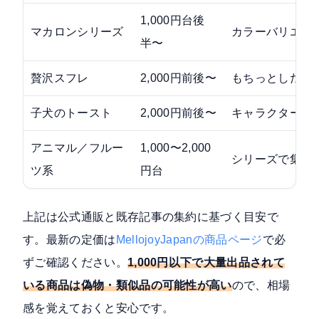
1,000円台後
マカロンシリーズ
カラーバリエー
半〜
贅沢スフレ
2,000円前後〜
もちっとしたス
子犬のトースト
2,000円前後〜
キャラクター人
アニマル／フルー
1,000〜2,000
シリーズで集め
ツ系
円台
上記は公式通販と既存記事の集約に基づく目安で
す。最新の定価は
MellojoyJapanの商品ページ
で必
ずご確認ください。
1,000円以下で大量出品されて
いる商品は偽物・類似品の可能性が高い
ので、相場
感を覚えておくと安心です。