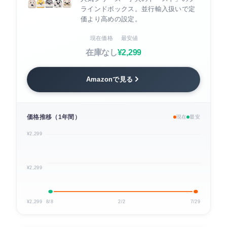
ラインドボックス。並行輸入扱いで定
価より高めの設定。
現在価格
最安値
在庫なし
¥2,299
Amazonで見る
価格推移（1年間）
現在
最安
¥2,299
¥2,299
¥2,299
8/8
2/2
7/29