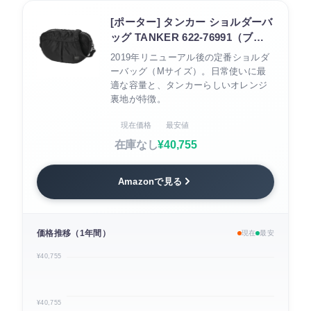
[ポーター] タンカー ショルダーバ
ッグ TANKER 622-76991（ブラ
ック）
2019年リニューアル後の定番ショルダ
ーバッグ（Mサイズ）。日常使いに最
適な容量と、タンカーらしいオレンジ
裏地が特徴。
現在価格
最安値
在庫なし
¥40,755
Amazonで見る
価格推移（1年間）
現在
最安
¥40,755
¥40,755