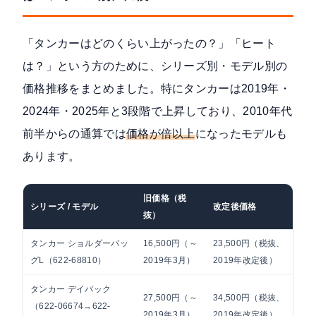
「タンカーはどのくらい上がったの？」「ヒート
は？」という方のために、シリーズ別・モデル別の
価格推移をまとめました。特にタンカーは2019年・
2024年・2025年と3段階で上昇しており、2010年代
前半からの通算では
価格が倍以上
になったモデルも
あります。
旧価格（税
シリーズ / モデル
改定後価格
変
抜）
タンカー ショルダーバッ
16,500円（～
23,500円（税抜、
全
グL（622-68810）
2019年3月）
2019年改定後）
タンカー デイパック
27,500円（～
34,500円（税抜、
リ
（622-06674→622-
2019年3月）
2019年改定後）
＋