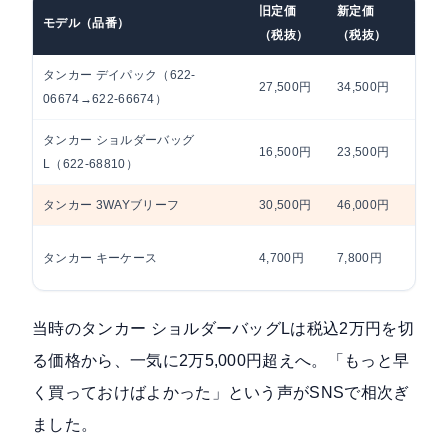
旧定価
新定価
モデル（品番）
値上
（税抜）
（税抜）
タンカー デイパック（622-
27,500円
34,500円
+7,0
06674→622-66674）
タンカー ショルダーバッグ
16,500円
23,500円
+7,0
L（622-68810）
タンカー 3WAYブリーフ
30,500円
46,000円
+15,
+3,
タンカー キーケース
4,700円
7,800円
65%
当時のタンカー ショルダーバッグLは税込2万円を切
る価格から、一気に2万5,000円超えへ。「もっと早
く買っておけばよかった」という声がSNSで相次ぎ
ました。