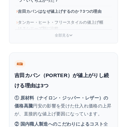
つ・いくら上がった？
吉田カバンはなぜ値上げするのか？3つの理由
タンカー・ヒート・フリースタイルの値上げ幅
は？シリーズ別に比較
全部見る
今後また値上がりする？2026年以降の見通し
吉田カバン（PORTER）を買うなら今が正解？買
い時の考え方
結論
よくある質問
吉田カバン（PORTER）が値上がりし続
まとめ
ける理由は3つ
① 原材料（ナイロン・ジッパー・レザー）の
価格高騰
円安の影響を受けた仕入れ価格の上昇
が、直接的な値上げ要因になっています。
② 国内職人製造へのこだわりによるコスト
全