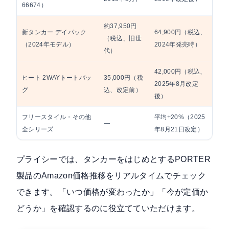
66674）
約37,950円
新
新タンカー デイパック
64,900円（税込、
（税込、旧世
ィア
（2024年モデル）
2024年発売時）
代）
用
42,000円（税込、
ヒート 2WAYトートバッ
35,000円（税
平
2025年8月改定
グ
込、改定前）
上
後）
フリースタイル・その他
平均+20%（2025
―
全
全シリーズ
年8月21日改定）
プライシーでは、タンカーをはじめとするPORTER
製品のAmazon価格推移をリアルタイムでチェック
できます。「いつ価格が変わったか」「今が定価か
どうか」を確認するのに役立てていただけます。