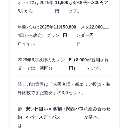
オ・パスは2025年
11,900
も8,900円へ300円ア
5月から
円
ップ。
年間パスは2025年11月
50,800
、スタ
22,000
に。
4日から改定。グラン
円
ンダー
円
ロイヤル
ド
2026年6月以降のカレン
F（8,900
が観測され
ダーでは、新区分
円）
ている。
値上げの背景は「来園者増・新エリア投資・海
外比較でまだ割安」の3点セット。
節
安い日狙い × 学割・関西パス
の組み合わせ
約
× バースデーパス
が基本。
は