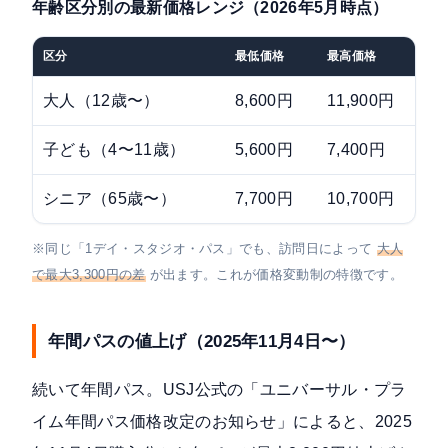
年齢区分別の最新価格レンジ（2026年5月時点）
区分
最低価格
最高価格
差
大人（12歳〜）
8,600円
11,900円
3
子ども（4〜11歳）
5,600円
7,400円
1
シニア（65歳〜）
7,700円
10,700円
3
※同じ「1デイ・スタジオ・パス」でも、訪問日によって
大人
で最大3,300円の差
が出ます。これが価格変動制の特徴です。
年間パスの値上げ（2025年11月4日〜）
続いて年間パス。
USJ公式の「ユニバーサル・プラ
イム年間パス価格改定のお知らせ」によると、2025