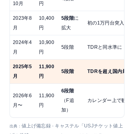
10月
円
2023年8
10,400
5段階
に
初の1万円台突入
月
円
拡大
2024年4
10,900
5段階
TDRと同水準に
月
円
2025年5
11,900
5段階
TDRを超え国内最高
月
円
6段階
2026年6
11,900
（F追
カレンダー上で観測
月〜
円
加）
値上げ備忘録
キャステル「USJチケット値上
出典：
・