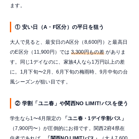
ます。
① 安い日（A・F区分）の平日を狙う
大人で見ると、最安日のA区分（8,600円）と最高日
のE区分（11,900円）では
3,300円もの差
がありま
す。同じ1デイなのに、家族4人なら1万円以上の差
に。1月下旬〜2月、6月下旬の梅雨時、9月中旬の台
風シーズンが狙い目です。
② 学割「ユニ春」や関西NO LIMIT!パスを使う
学生なら1〜4月限定の
「ユニ春・1デイ学割パス」
（7,900円〜）が圧倒的にお得です。関西2府4県在
住者であれば、
「関西NO LIMIT!パス」
（大人7,600