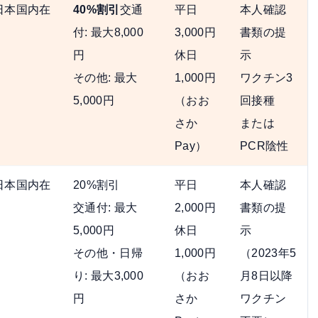
日本国内在
40%割引
交通
平日
本人確認
付: 最大8,000
3,000円
書類の提
円
休日
示
その他: 最大
1,000円
ワクチン3
5,000円
（おお
回接種
さか
または
Pay）
PCR陰性
日本国内在
20%割引
平日
本人確認
交通付: 最大
2,000円
書類の提
5,000円
休日
示
その他・日帰
1,000円
（2023年5
り: 最大3,000
（おお
月8日以降
円
さか
ワクチン