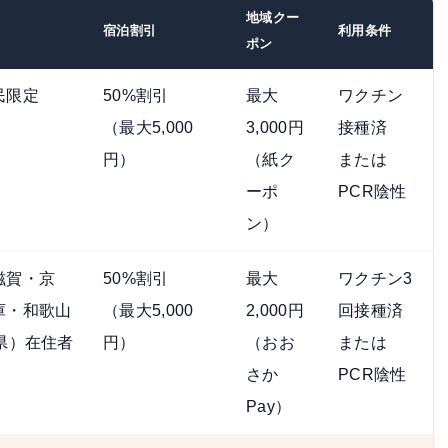
地域クー
宿泊割引
利用条件
ポン
民限定
50%割引
最大
ワクチン
（最大5,000
3,000円
接種済
円）
（紙ク
または
ーポ
PCR陰性
ン）
滋賀・京
50%割引
最大
ワクチン3
庫・和歌山
（最大5,000
2,000円
回接種済
県）在住者
円）
（おお
または
さか
PCR陰性
Pay）