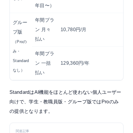
年目〜）
年間プラ
グルー
ン 月々
10,780円/月
プ版
払い
（Proの
み・
年間プラ
Standard
ン 一括
129,360円/年
なし）
払い
StandardはAI機能をほとんど使わない個人ユーザー
向けで、学生・教職員版・グループ版ではProのみ
の提供となります。
関連記事