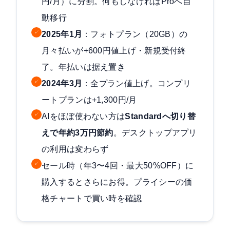
円/月）に分割。何もしなければProへ自
動移行
✓
2025年1月
：フォトプラン（20GB）の
月々払いが+600円値上げ・新規受付終
了。年払いは据え置き
✓
2024年3月
：全プラン値上げ。コンプリ
ートプランは+1,300円/月
✓
AIをほぼ使わない方は
Standardへ切り替
えで年約3万円節約
。デスクトップアプリ
の利用は変わらず
✓
セール時（年3〜4回・最大50%OFF）に
購入するとさらにお得。プライシーの価
格チャートで買い時を確認