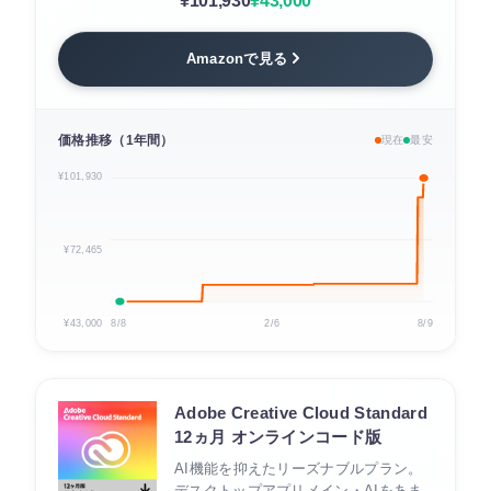
¥101,930
¥43,000
Amazonで見る
価格推移（1年間）
現在
最安
¥101,930
¥72,465
¥43,000
8/8
2/6
8/9
Adobe Creative Cloud Standard
12ヵ月 オンラインコード版
AI機能を抑えたリーズナブルプラン。
デスクトップアプリメイン・AIをあま