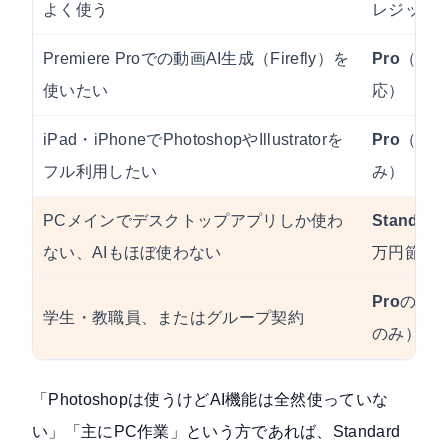
よく使う
レジット/
Premiere Proでの動画AI生成（Firefly）を
Pro
（プレ
使いたい
応）
iPad・iPhoneでPhotoshopやIllustratorを
Pro
（St
フル利用したい
み）
PCメインでデスクトップアプリしか使わ
Standard
ない、AIもほぼ使わない
万円節約
Pro
のみ（
学生・教職員、またはグループ契約
のみ）
「Photoshopは使うけどAI機能は全然使っていな
い」「主にPC作業」という方であれば、Standard