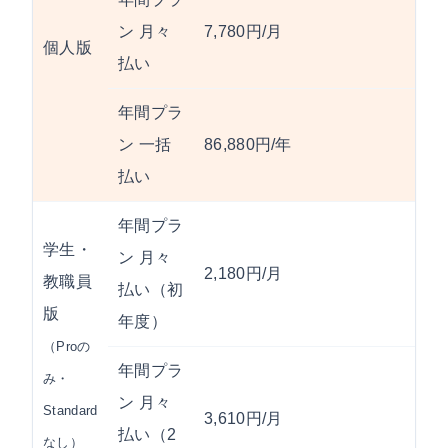
ン 月々
7,780円/月
個人版
払い
年間プラ
ン 一括
86,880円/年
払い
年間プラ
学生・
ン 月々
2,180円/月
教職員
払い（初
版
年度）
（Proの
年間プラ
み・
ン 月々
Standard
3,610円/月
払い（2
なし）