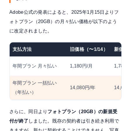
Adobe公式の発表
によると、2025年1月15日よりフ
ォトプラン（20GB）の月々払い価格が以下のよう
に改定されました。
支払方法
旧価格（〜1/14）
新価格（
年間プラン 月々払い
1,180円/月
1,780
年間プラン 一括払い
14,080円/年
14,08
（年払い）
さらに、同日より
フォトプラン（20GB）の新規受
付が終了
しました。既存の契約者は引き続き利用で
きますが、新たに契約することはできません。写真