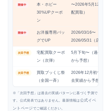
本・ホビー
〜2026年5月12日（
開催中
30%UPクーポ
配買取）
ン
お洋服専用バッ
2026/03/16〜
開催中
グでUP
2026/05/31（店舗）
宅配買取クーポ
5月下旬〜（過去実績
次回予想
ン（次弾）
から予想）
買取ブッくじ祭
2026年12月初旬（過
次回予想
（全国一斉）
去実績から予想）
※「次回予想」は過去の実績パターンに基づく予測で
公式イベ
す。公式発表ではありません。最新情報は
ントページ
でご確認ください。