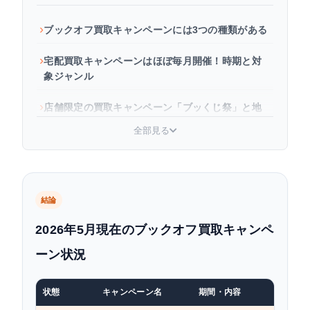
ブックオフ買取キャンペーンには3つの種類がある
宅配買取キャンペーンはほぼ毎月開催！時期と対
象ジャンル
店舗限定の買取キャンペーン「ブッくじ祭」と地
域限定UP
全部見る
ブックオフのキャンペーン情報をいち早く入手す
る方法
キャンペーン以外でも買取額を上げるコツ
結論
2026年5月現在のブックオフ買取キャンペ
よくある質問
ーン状況
まとめ
状態
キャンペーン名
期間・内容