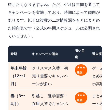
待ちたくなりますよね。ただ、ゲオは年間を通じて
キャンペーンを実施しており、時期によって傾向が
あります。以下は複数の二次情報源をもとにまとめ
た傾向表です（公式の年間スケジュールは公開され
ていません）。
狙い目
時期
キャンペーン傾向
過去実績例
度
★★★
年末年始
クリスマス入替・初
ゲームソ
最強
（12〜1
売り需要でキャンペ
とめ売り
月）
ーンが多い
ホ高額買
★★★
春（3〜
引越し・進学需要・
まとめ売
最強
4月）
在庫入替でキャンペ
ーム機本