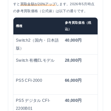
すと
買取金額が20%アップ
します。2026年5月時点
の参考買取価格（公式値）は以下の通りです。
参考買取価格（税
機種
備考
込）
Switch2（国内・日本語
40,000円
2026
版）
時点
Switch 有機ELモデル
28,000円
2026
時点
PS5 CFI-2000
66,000円
2026
時点
PS5 デジタル CFI-
40,000円
2026
2200B01
時点