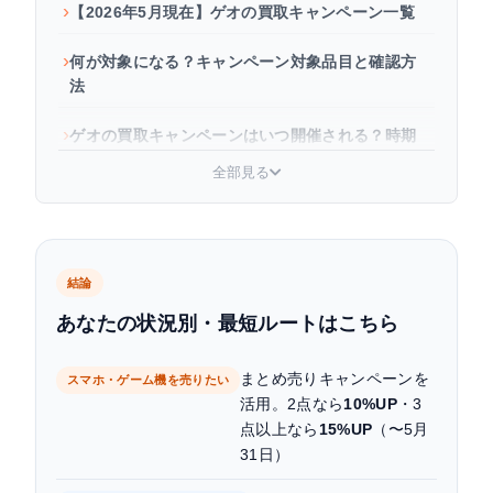
【2026年5月現在】ゲオの買取キャンペーン一覧
何が対象になる？キャンペーン対象品目と確認方
法
ゲオの買取キャンペーンはいつ開催される？時期
別の傾向
全部見る
店頭と宅配、どちらのキャンペーンがお得？比較
まとめ
キャンペーンを最大活用するコツ
結論
あなたの状況別・最短ルートはこちら
よくある質問
まとめ売りキャンペーンを
スマホ・ゲーム機を売りたい
まとめ
活用。2点なら
10%UP
・3
点以上なら
15%UP
（〜5月
31日）