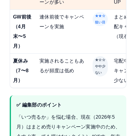
ーンが多い
UP
★★☆
GW前後
連休前後でキャンペ
まとめ売
狙い目
（4月
ーンを実施
配キャン
末〜5
（現在実
月）
★☆☆
夏休み
実施されることもあ
宅配中心
やや少
（7〜8
るが頻度は低め
キャンペ
ない
月）
少ない傾
✅ 編集部のポイント
「いつ売るか」を悩む場合、現在（2026年5
月）はまとめ売りキャンペーン実施中のため、