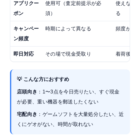
アプリクー
使用可（査定前提示が必
使えない
ポン
須）
る
キャンペー
時期によって異なる
頻度が高
ン頻度
即日対応
その場で現金受取り
着荷後1〜
💡 こんな方におすすめ
店頭向き
：1〜3点を今日売りたい、すぐ現金
が必要、重い機器を郵送したくない
宅配向き
：ゲームソフトを大量処分したい、近
くにゲオがない、時間が取れない