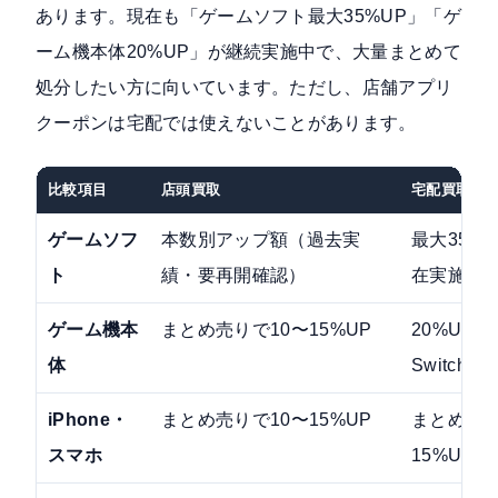
あります。現在も「ゲームソフト最大35%UP」「ゲ
ーム機本体20%UP」が継続実施中で、大量まとめて
処分したい方に向いています。ただし、店舗アプリ
クーポンは宅配では使えないことがあります。
比較項目
店頭買取
宅配買取
ゲームソフ
本数別アップ額（過去実
最大35%
ト
績・要再開確認）
在実施中
ゲーム機本
まとめ売りで10〜15%UP
20%UP（
体
Switch）
iPhone・
まとめ売りで10〜15%UP
まとめ売り
スマホ
15%UP