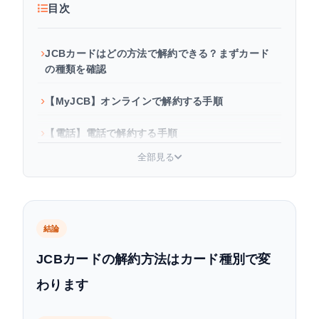
目次
JCBカードはどの方法で解約できる？まずカード
の種類を確認
【MyJCB】オンラインで解約する手順
【電話】電話で解約する手順
全部見る
解約前に必ず確認すること
家族カード・ETCカードへの影響と対処法
解約済みカードの廃棄方法
結論
JCBカードの解約方法はカード種別で変
よくある質問
わります
まとめ