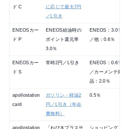
ド C
に応じて最大7円
／L引き
ENEOSカー
ENEOS給油時の
ENEOS：3.0％
ド P
ポイント還元率
／他：0.6％
3.0％
ENEOSカー
常時2円／L引き
ENEOS：0.6％
ド S
／カーメンテ商
品：2.0％
apollostation
ガソリン・軽油2
0.5％
card
円／L引き（年会
費無料）
apollostation
「ねびきプラスサ
ショッピング