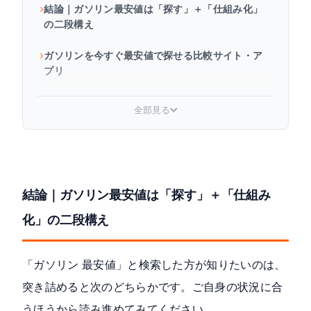
結論｜ガソリン最安値は「探す」＋「仕組み化」
の二段構え
ガソリンを今すぐ最安値で探せる比較サイト・ア
プリ
【2026年最新】都道府県別ガソリン平均価格と最
全部見る
安値の地域
ガソリンスタンドの価格差はなぜ生まれる？安い
スタンドの正体
結論｜ガソリン最安値は「探す」＋「仕組み
ガソリンを構造的に最安値で給油する方法
化」の二段構え
ブランド別の最安値給油術
燃費を改善してガソリン代を抑える運転術
「ガソリン 最安値」と検索した方が知りたいのは、
突き詰めると次のどちらかです。ご自身の状況に合
ガソリン最安値に関するよくある質問
うほうから読み進めてみてください。