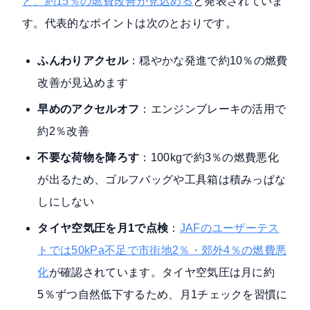
と、約15％の燃費改善が見込める
と発表されていま
す。代表的なポイントは次のとおりです。
ふんわりアクセル
：穏やかな発進で約10％の燃費
改善が見込めます
早めのアクセルオフ
：エンジンブレーキの活用で
約2％改善
不要な荷物を降ろす
：100kgで約3％の燃費悪化
が出るため、ゴルフバッグや工具箱は積みっぱな
しにしない
タイヤ空気圧を月1で点検
：
JAFのユーザーテス
トでは50kPa不足で市街地2％・郊外4％の燃費悪
化
が確認されています。タイヤ空気圧は月に約
5％ずつ自然低下するため、月1チェックを習慣に