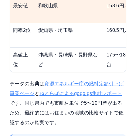
最安値
和歌山県
158.6円／L
同率2位
愛知県・埼玉県
160.5円／L
高値上
沖縄県・長崎県・長野県な
175〜181円
位
ど
台
データの出典は
資源エネルギー庁の燃料定額引下げ
事業ページ
と
ねとらぼによるgogo.gs集計レポート
です。同じ県内でも市町村単位で5〜10円差が出る
ため、最終的にはお住まいの地域の比較サイトで確
認するのが確実です。