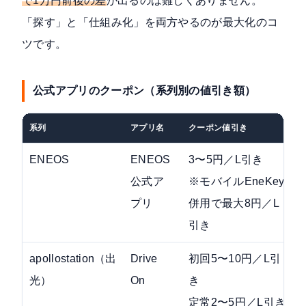
で1万円前後の差
が出るのは難しくありません。
「探す」と「仕組み化」を両方やるのが最大化のコ
ツです。
公式アプリのクーポン（系列別の値引き額）
系列
アプリ名
クーポン値引き
ENEOS
ENEOS
3〜5円／L引き
公式ア
※モバイルEneKey
プリ
併用で最大8円／L
引き
apollostation（出
Drive
初回5〜10円／L引
光）
On
き
定常2〜5円／L引き