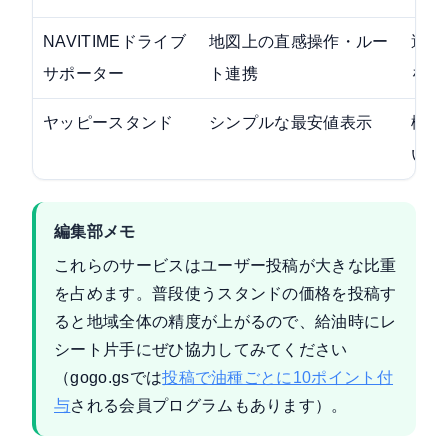
NAVITIMEドライブ
地図上の直感操作・ルー
運転
サポーター
ト連携
を探
ヤッピースタンド
シンプルな最安値表示
機能
いた
編集部メモ
これらのサービスはユーザー投稿が大きな比重
を占めます。普段使うスタンドの価格を投稿す
ると地域全体の精度が上がるので、給油時にレ
シート片手にぜひ協力してみてください
（gogo.gsでは
投稿で油種ごとに10ポイント付
与
される会員プログラムもあります）。