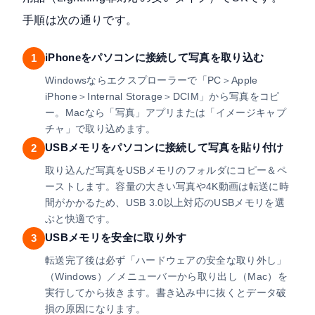
手順は次の通りです。
iPhoneをパソコンに接続して写真を取り込む
1
Windowsならエクスプローラーで「PC＞Apple
iPhone＞Internal Storage＞DCIM」から写真をコピ
ー。Macなら「写真」アプリまたは「イメージキャプ
チャ」で取り込めます。
USBメモリをパソコンに接続して写真を貼り付け
2
取り込んだ写真をUSBメモリのフォルダにコピー＆ペ
ーストします。容量の大きい写真や4K動画は転送に時
間がかかるため、USB 3.0以上対応のUSBメモリを選
ぶと快適です。
USBメモリを安全に取り外す
3
転送完了後は必ず「ハードウェアの安全な取り外し」
（Windows）／メニューバーから取り出し（Mac）を
実行してから抜きます。書き込み中に抜くとデータ破
損の原因になります。