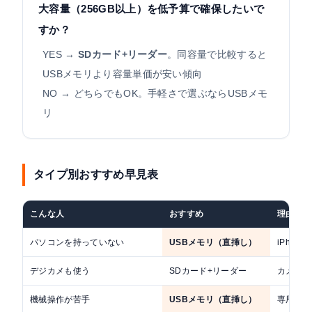
大容量（256GB以上）を低予算で確保したいで
すか？
YES →
SDカード+リーダー
。同容量で比較すると
USBメモリより容量単価が安い傾向
NO → どちらでもOK。手軽さで選ぶならUSBメモ
リ
タイプ別おすすめ早見表
こんな人
おすすめ
理由
パソコンを持っていない
USBメモリ（直挿し）
iPhon
デジカメも使う
SDカード+リーダー
カメラと
機械操作が苦手
USBメモリ（直挿し）
専用アプ