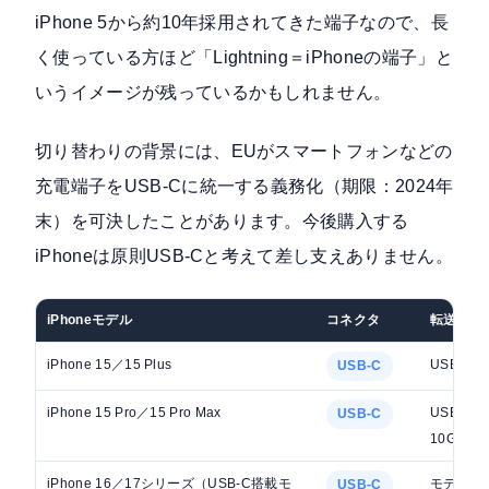
iPhone 5から約10年採用されてきた端子なので、長
く使っている方ほど「Lightning＝iPhoneの端子」と
いうイメージが残っているかもしれません。
切り替わりの背景には、EUがスマートフォンなどの
充電端子をUSB-Cに統一する義務化（期限：2024年
末）を可決したことがあります。今後購入する
iPhoneは原則USB-Cと考えて差し支えありません。
iPhoneモデル
コネクタ
転送速度
iPhone 15／15 Plus
USB 2（
USB-C
iPhone 15 Pro／15 Pro Max
USB 3
USB-C
10Gbps
iPhone 16／17シリーズ（USB-C搭載モ
モデルに
USB-C