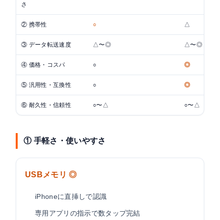
さ
② 携帯性
○
△
③ データ転送速度
△〜◎
△〜◎
④ 価格・コスパ
○
◎
⑤ 汎用性・互換性
○
◎
⑥ 耐久性・信頼性
○〜△
○〜△
① 手軽さ・使いやすさ
USBメモリ ◎
iPhoneに直挿しで認識
専用アプリの指示で数タップ完結