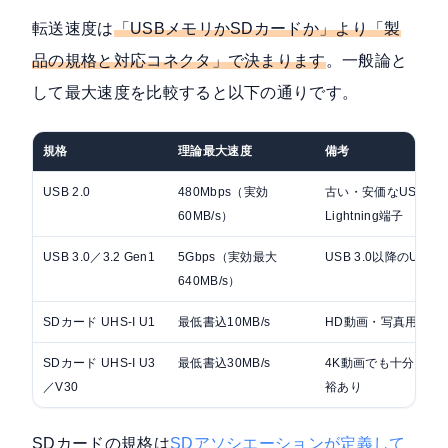
転送速度は
「USBメモリかSDカードか」より「製
品の規格と対応コネクタ」で決まります
。一般論と
して最大速度を比較すると以下の通りです。
規格
理論最大速度
備考
USB 2.0
480Mbps（実効
古い・安価なUSBメモリ
60MB/s）
Lightning端子
USB 3.0／3.2 Gen1
5Gbps（実効最大
USB 3.0以降のUSBメ
640MB/s）
SDカード UHS-I U1
最低書込10MB/s
HD動画・写真用エン
SDカード UHS-I U3
最低書込30MB/s
4K動画でも十分。バ
／V30
裕あり
SDカードの規格は
SDアソシエーションが定義して