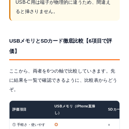
USB-C用は端子が物理的に違うため、間違え
ると挿さりません。
USBメモリとSDカード徹底比較【6項目で評
価】
ここから、両者を6つの軸で比較していきます。先
に結果を一覧で確認できるように、比較表からどう
ぞ。
USBメモリ（iPhone直挿
評価項目
SDカード+
し）
① 手軽さ・使いやす
◎
○