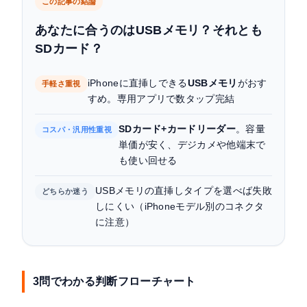
この記事の結論
まとめ：iPhone写真は「クラウド＋物理メディ
ア」の二重バックアップが安心
あなたに合うのはUSBメモリ？それとも
SDカード？
iPhoneに直挿しできる
USBメモリ
がおす
手軽さ重視
すめ。専用アプリで数タップ完結
SDカード+カードリーダー
。容量
コスパ・汎用性重視
単価が安く、デジカメや他端末で
も使い回せる
USBメモリの直挿しタイプを選べば失敗
どちらか迷う
しにくい（iPhoneモデル別のコネクタ
に注意）
3問でわかる判断フローチャート