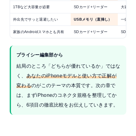
1TBなど大容量が必要
SDカード+リーダー
大容量モ
外出先でサッと退避したい
USBメモリ（直挿し）
一体型で
家族のAndroidスマホとも共有
SDカード+リーダー
SDスロ
プライシー編集部から
結局のところ「どちらが優れているか」ではな
く、
あなたのiPhoneモデルと使い方で正解が
変わる
のがこのテーマの本質です。次の章で
は、まずiPhoneのコネクタ規格を整理してか
ら、6項目の徹底比較をお伝えしていきます。