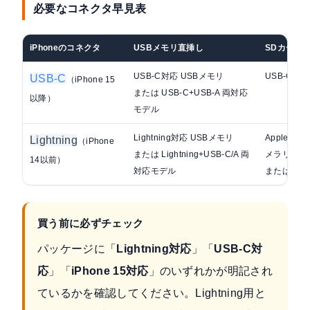
必要なコネクタ早見表
iPhoneのコネクタ
USBメモリ直挿し
SDカード
USB-C対応 USBメモリ
USB-C対
USB-C
（iPhone 15
または USB-C+USB-A 両対応
以降）
モデル
Lightning対応 USBメモリ
Apple純正 
Lightning
（iPhone
または Lightning+USB-C/A 両
メラリーダ
14以前）
対応モデル
または MF
買う前に必ずチェック
パッケージに「
Lightning対応
」「
USB-C対
応
」「
iPhone 15対応
」のいずれかが明記され
ているかを確認してください。Lightning用と