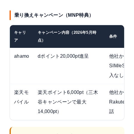
乗り換えキャンペーン（MNP特典）
キャリ
キャンペーン内容（2026年5月時
条件
ア
点）
ahamo
dポイント20,000pt進呈
他社からM
SIM/eS
入なし）
楽天モ
楽天ポイント6,000pt（三木
他社からM
バイル
谷キャンペーンで最大
Rakuten
14,000pt）
話