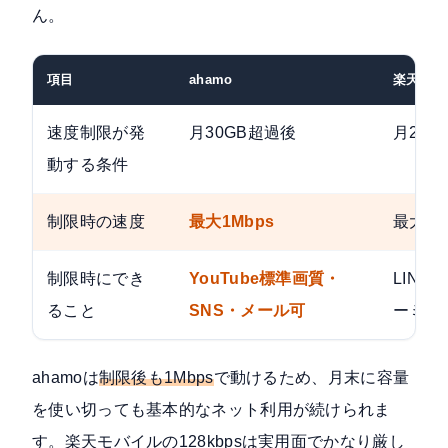
ん。
項目
ahamo
楽天モバ
速度制限が発
月30GB超過後
月20G
動する条件
制限時の速度
最大1Mbps
最大128
制限時にでき
YouTube標準画質・
LIN
ること
SNS・メール可
ーミン
ahamoは
制限後も1Mbps
で動けるため、月末に容量
を使い切っても基本的なネット利用が続けられま
す。楽天モバイルの128kbpsは実用面でかなり厳し