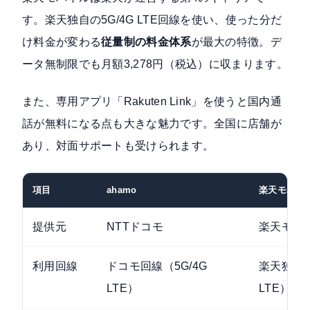
す。楽天独自の5G/4G LTE回線を使い、使った分だ
け料金が変わる
従量制の料金体系
が最大の特徴。デ
ータ無制限でも月額3,278円（税込）に収まります。
また、専用アプリ「Rakuten Link」を使うと国内通
話が無料になる点も大きな魅力です。全国に店舗が
あり、対面サポートも受けられます。
項目
ahamo
楽天モバイ
提供元
NTTドコモ
楽天モバ
利用回線
ドコモ回線（5G/4G
楽天独自回
LTE）
LTE）