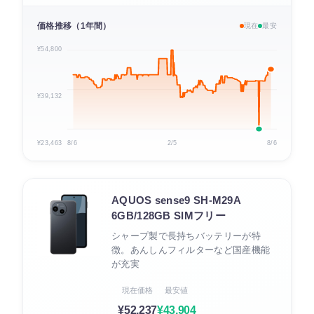
価格推移（1年間）
現在
最安
¥54,800
¥39,132
¥23,463
8/6
2/5
8/6
AQUOS sense9 SH-M29A
6GB/128GB SIMフリー
シャープ製で長持ちバッテリーが特
徴。あんしんフィルターなど国産機能
が充実
現在価格
最安値
¥52,237
¥43,904