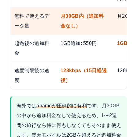
無料で使えるデ
月30GB内（追加料
月2GB
ータ量
金なし）
超過後の追加料
1GB追加: 550円
1GB追加
金
速度制限後の速
128kbps（15日経過
128kb
度
後）
海外では
ahamoが圧倒的に有利
です。月30GB
の中から追加料金なしで使えるため、1〜2週
間の旅行なら特に何もしなくてもそのまま使え
ます。楽天モバイルは2GBを超えると追加料金