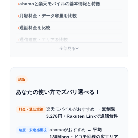
ahamoと楽天モバイルの基本情報と特徴
月額料金・データ容量を比較
通話料金を比較
通信速度・エリアを比較
全部見る
海外利用を比較
キャンペーン・割引を比較
ahamoと楽天モバイルの口コミ・評判
結論
プランの乗り換えで気になるSIMフリースマートフ
あなたの使い方でズバリ選べる！
ォンの価格推移
ahamoと楽天モバイル、あなたに合うのはどっ
楽天モバイルがおすすめ →
無制限
料金・通話重視
ち？
3,278円・Rakuten Linkで通話無料
よくある質問
ahamoがおすすめ →
平均
速度・安定感重視
130Mbps・ドコモ回線の広エリア