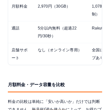
月額料金
2,970円（30GB）
1,078円
制）
通話
5分以内無料（超過22
Rakuten
円/30秒）
店舗サポ
なし（オンライン専用）
全国に楽
ート
プあり
月額料金・データ容量を比較
料金の比較は単純に「安いか高いか」だけでは判断
できません。
毎月何GBを使うか
によって、お得なプ