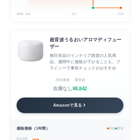
¥880
8/8
2/2
7/29
超音波うるおいアロマディフュー
ザー
無印良品のインテリア雑貨の人気商
品。週間中に価格が下がることも。プ
ライシーで事前チェックがおすすめ
現在価格
最安値
在庫なし
¥8,842
Amazonで見る
価格推移（1年間）
現在
最安
¥10,000