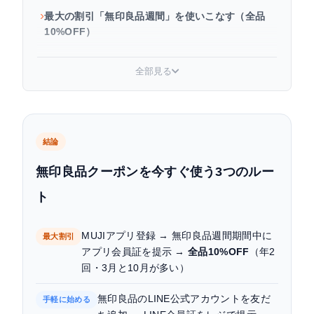
最大の割引「無印良品週間」を使いこなす（全品
10%OFF）
2025年9月リニューアル「MUJI GOOD
全部見る
PROGRAM」完全解説
上乗せでさらにお得！クーポン「二重取り」テク
ニック（最大約19%OFF）
結論
楽天・Amazon・LOHACOの無印良品ストアでお
無印良品クーポンを今すぐ使う3つのルー
得に買う方法
ト
無印良品の人気商品、セールでどのくらい安くな
る？
MUJIアプリ登録 → 無印良品週間期間中に
最大割引
注意！無印良品クーポン活用でやりがちな失敗
アプリ会員証を提示 →
全品10%OFF
（年2
回・3月と10月が多い）
よくある質問
無印良品のLINE公式アカウントを友だ
手軽に始める