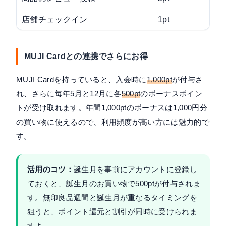
店舗チェックイン
1pt
ア
MUJI Cardとの連携でさらにお得
MUJI Cardを持っていると、入会時に
1,000pt
が付与さ
れ、さらに毎年5月と12月に各
500pt
のボーナスポイン
トが受け取れます。年間1,000ptのボーナスは1,000円分
の買い物に使えるので、利用頻度が高い方には魅力的で
す。
活用のコツ：
誕生月を事前にアカウントに登録し
ておくと、誕生月のお買い物で500ptが付与されま
す。無印良品週間と誕生月が重なるタイミングを
狙うと、ポイント還元と割引が同時に受けられま
すよ。