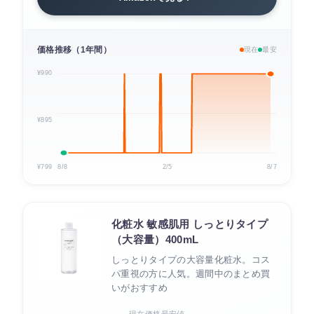
価格推移（1年間）
現在
最安
¥990
¥895
¥799
8/8
2/5
8/7
化粧水 敏感肌用 しっとりタイプ
（大容量）400mL
しっとりタイプの大容量化粧水。コス
パ重視の方に人気。週間中のまとめ買
いがおすすめ