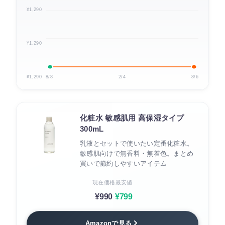
¥1,290
¥1,290
¥1,290
8/8
2/4
8/6
化粧水 敏感肌用 高保湿タイプ
300mL
乳液とセットで使いたい定番化粧水。
敏感肌向けで無香料・無着色。まとめ
買いで節約しやすいアイテム
現在価格
最安値
¥990
¥799
Amazonで見る