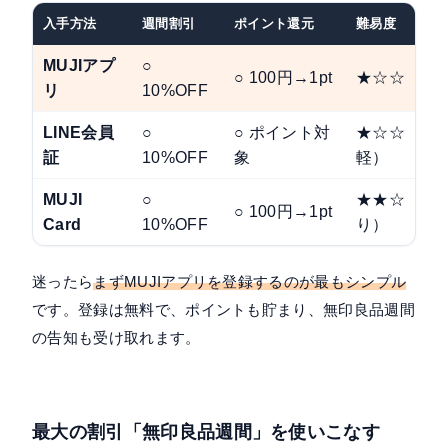
入手方法
週間割引
ポイント還元
難易度
MUJIアプ
○
○ 100円→1pt
★☆☆（簡
リ
10%OFF
LINE会員
○
○ ポイント対
★☆☆（最
証
10%OFF
象
軽）
MUJI
○
★★☆（審
○ 100円→1pt
Card
10%OFF
り）
迷ったら
まずMUJIアプリを登録するのが最もシンプル
です。登録は無料で、ポイントも貯まり、無印良品週間
の告知も受け取れます。
最大の割引「無印良品週間」を使いこなす