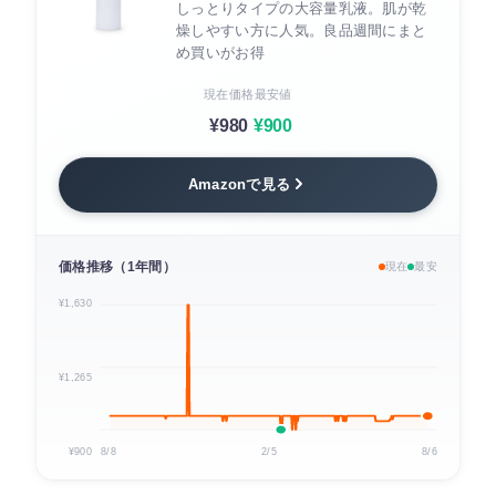
しっとりタイプの大容量乳液。肌が乾
燥しやすい方に人気。良品週間にまと
め買いがお得
現在価格
最安値
¥980
¥900
Amazonで見る
価格推移（1年間）
現在
最安
¥1,630
¥1,265
¥900
8/8
2/5
8/6