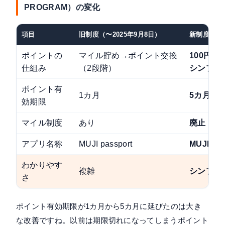
PROGRAM）の変化
項目
旧制度（〜2025年9月8日）
新制度（20
ポイントの
マイル貯め→ポイント交換
100円→1
仕組み
（2段階）
シンプル
ポイント有
1カ月
5カ月
（
効期限
マイル制度
あり
廃止
アプリ名称
MUJI passport
MUJI ア
わかりやす
複雑
シンプル
さ
ポイント有効期限が1カ月から5カ月に延びたのは大き
な改善ですね。以前は期限切れになってしまうポイント