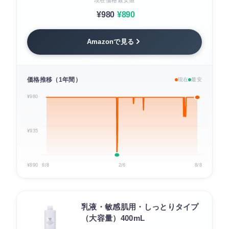
現在価格
最安値
¥980
¥890
Amazonで見る
価格推移（1年間）
現在
最安
¥980
¥935
¥890
8/8
2/6
8/8
乳液・敏感肌用・しっとりタイプ
（大容量）400mL