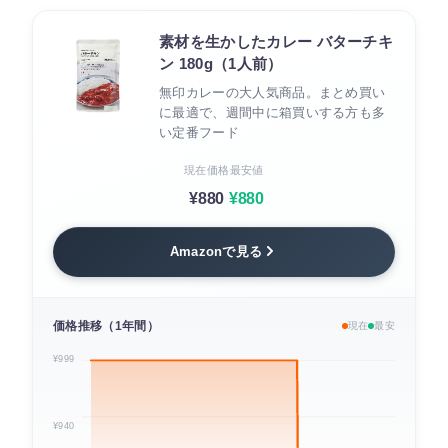
素材を生かしたカレー バターチキ
ン 180g（1人前）
無印カレーの大人気商品。まとめ買い
に最適で、週間中に箱買いする方も多
い定番フード
現在価格
最安値
¥880
¥880
Amazonで見る
価格推移（1年間）
現在
最安
¥999
¥940