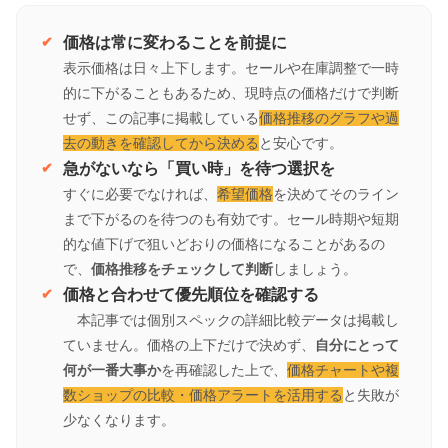
価格は常に変わることを前提に
表示価格は日々上下します。セールや在庫調整で一時
的に下がることもあるため、現時点の価格だけで判断
せず、この記事に掲載している
価格推移のグラフや過
去の動きを確認してから決める
と安心です。
急がないなら「買い時」を待つ選択を
すぐに必要でなければ、
希望価格
を決めてそのライン
まで下がるのを待つのも有効です。セール時期や短期
的な値下げで狙いどおりの価格になることがあるの
で、
価格推移をチェックして判断
しましょう。
価格と合わせて優先順位を確認する
本記事では個別スペックの詳細比較データは掲載し
ていません。価格の上下だけで決めず、
自分にとって
何が一番大事か
を再確認した上で、
価格チャートや複
数ショップの比較・価格アラートを活用する
と失敗が
少なくなります。