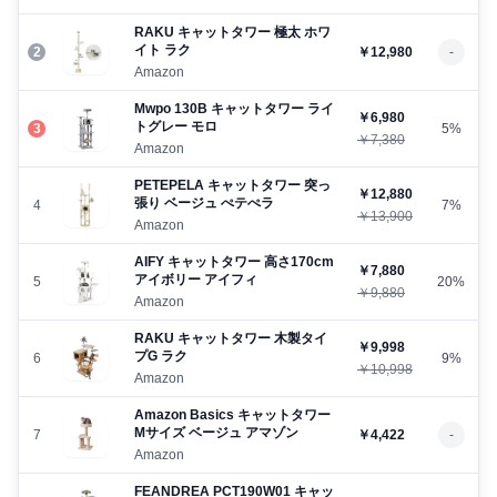
RAKU キャットタワー 極太 ホワ
イト ラク
2
￥12,980
-
Amazon
Mwpo 130B キャットタワー ライ
￥6,980
トグレー モロ
3
5%
￥7,380
Amazon
PETEPELA キャットタワー 突っ
￥12,880
張り ベージュ ぺテぺラ
4
7%
￥13,900
Amazon
AIFY キャットタワー 高さ170cm
￥7,880
アイボリー アイフィ
5
20%
￥9,880
Amazon
RAKU キャットタワー 木製タイ
￥9,998
プG ラク
6
9%
￥10,998
Amazon
Amazon Basics キャットタワー
Mサイズ ベージュ アマゾン
7
￥4,422
-
Amazon
FEANDREA PCT190W01 キャッ