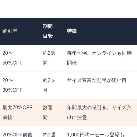
期間
割引率
特徴
目安
20〜
約2週
毎年恒例。オンラインも同時
50%OFF
間
開催
20〜
約2ヶ
サイズ豊富な前半が狙い目
30%OFF
月
最大70%OFF
数週
年間最大の値引き。サイズ欠
前後
間
けに注意
20%OFF前後
約1週
1,000円均一セール登場も