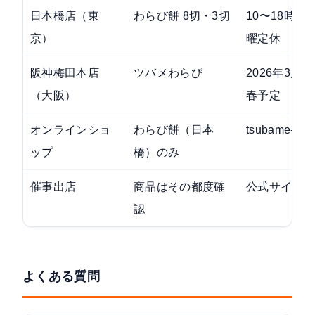
日本橋店（東
わらび餅 8切・3切
10〜18時3
京）
曜定休
阪神梅田本店
ツバメわらび
2026年3月1
（大阪）
春予定
オンラインショ
わらび餅（日本
tsubame-ya.
ップ
橋）のみ
催事出店
商品はその都度確
公式サイト
で
認
よくある質問