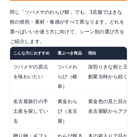
同じ「ツバメヤのわらび餅」でも、3店舗ではきな
粉の焙煎・素材・食感がすべて異なります。どれを
選べばいいか迷う方に向けて、シーン別の選び方を
ご紹介します。
こんな方におすすめ
選ぶべき商品
理由
ツバメヤの原点
ツバメわ
深煎りきな粉と王道
を味わいたい
らび（岐
創業当時から続くレ
阜）
名古屋旅行の手
黄金わら
黄金色の見た目が喜
土産を探してい
び（名古
名古屋駅からアクセ
る
屋）
贈り物・ギフト
わらび餅 8
木の箱入りで品があ