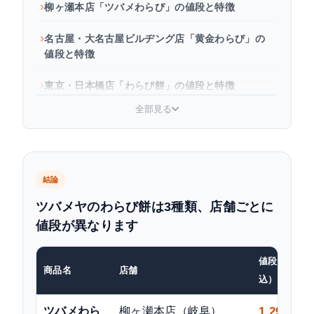
柳ヶ瀬本店「ツバメわらび」の値段と特徴
名古屋・大名古屋ビルヂング店「黄金わらび」の
値段と特徴
東京・日本橋店「わらび餅」の値段と特徴
全部見る
3つのわらび餅、どれを選ぶ？
通販・催事で購入する方法
よくある質問
結論
ツバメヤのわらび餅は3種類、店舗ごとに
まとめ
値段が異なります
値段（税
商品名
店舗
込）
ツバメわら
柳ヶ瀬本店（岐阜）
1,296