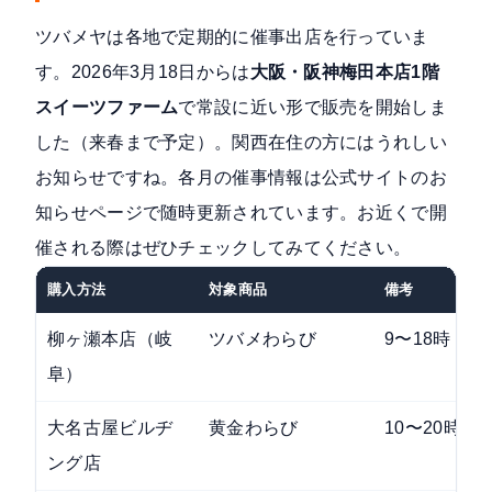
ツバメヤは各地で定期的に催事出店を行っていま
す。2026年3月18日からは
大阪・阪神梅田本店1階
スイーツファーム
で常設に近い形で販売を開始しま
した（来春まで予定）。関西在住の方にはうれしい
お知らせですね。各月の催事情報は
公式サイトのお
知らせページ
で随時更新されています。お近くで開
催される際はぜひチェックしてみてください。
購入方法
対象商品
備考
柳ヶ瀬本店（岐
ツバメわらび
9〜18時・
阜）
大名古屋ビルヂ
黄金わらび
10〜20時・
ング店