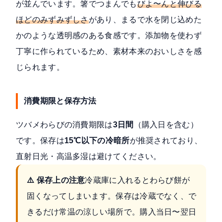
が並んでいます。箸でつまんでも
びよ〜んと伸びる
ほどのみずみずしさ
があり、まるで水を閉じ込めた
かのような透明感のある食感です。添加物を使わず
丁寧に作られているため、素材本来のおいしさを感
じられます。
消費期限と保存方法
ツバメわらびの消費期限は
3日間
（購入日を含む）
です。保存は
15℃以下の冷暗所
が推奨されており、
直射日光・高温多湿は避けてください。
⚠️ 保存上の注意
冷蔵庫に入れるとわらび餅が
固くなってしまいます。保存は冷蔵でなく、で
きるだけ常温の涼しい場所で。購入当日〜翌日