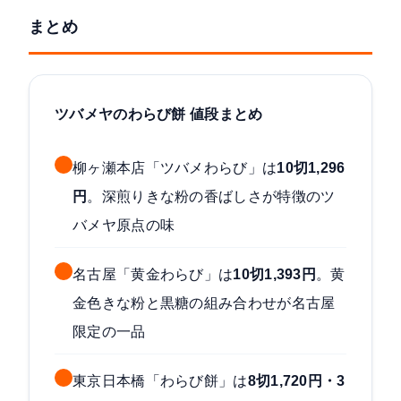
まとめ
ツバメヤのわらび餅 値段まとめ
柳ヶ瀬本店「ツバメわらび」は
10切1,296
円
。深煎りきな粉の香ばしさが特徴のツ
バメヤ原点の味
名古屋「黄金わらび」は
10切1,393円
。黄
金色きな粉と黒糖の組み合わせが名古屋
限定の一品
東京日本橋「わらび餅」は
8切1,720円・3