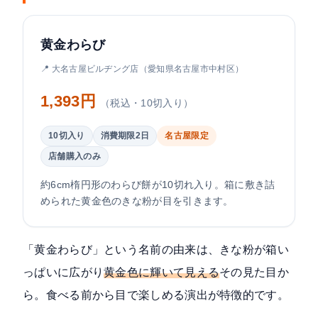
黄金わらび
📍 大名古屋ビルヂング店（愛知県名古屋市中村区）
1,393円
（税込・10切入り）
10切入り
消費期限2日
名古屋限定
店舗購入のみ
約6cm楕円形のわらび餅が10切れ入り。箱に敷き詰
められた黄金色のきな粉が目を引きます。
「黄金わらび」という名前の由来は、きな粉が箱い
っぱいに広がり
黄金色に輝いて見える
その見た目か
ら。食べる前から目で楽しめる演出が特徴的です。