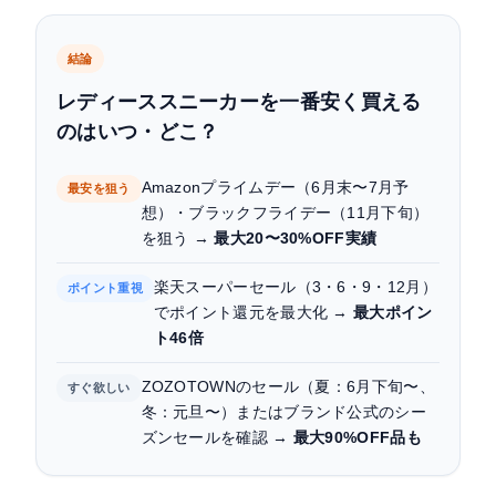
キャッチ
まとめ：EC別お得度比較表
結論
レディーススニーカーを一番安く買える
よくある質問
のはいつ・どこ？
Amazonプライムデー（6月末〜7月予
最安を狙う
想）・ブラックフライデー（11月下旬）
を狙う →
最大20〜30%OFF実績
楽天スーパーセール（3・6・9・12月）
ポイント重視
でポイント還元を最大化 →
最大ポイン
ト46倍
ZOZOTOWNのセール（夏：6月下旬〜、
すぐ欲しい
冬：元旦〜）またはブランド公式のシー
ズンセールを確認 →
最大90%OFF品も