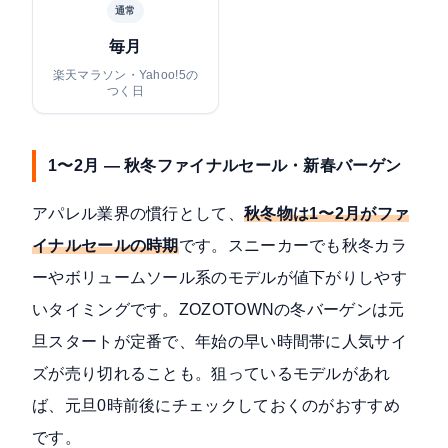
通常
毎月
楽天マラソン・Yahoo!5の
つく日
1〜2月 — 秋冬ファイナルセール・新春バーゲン
アパレル業界の慣行として、
秋冬物は1〜2月がファ
イナルセールの時期
です。スニーカーでも秋冬カラ
ーやボリュームソール系のモデルが値下がりしやす
いタイミングです。ZOZOTOWNの冬バーゲンは元
旦スタートが定番で、年始の早い時間帯に人気サイ
ズが売り切れることも。狙っているモデルがあれ
ば、元旦0時前後にチェックしておくのがおすすめ
です。