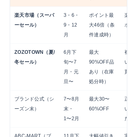
楽天市場（スーパ
3・6・
ポイント最
楽天
ーセール）
9・12
大46倍（条
ポイ
月
件達成時）
ZOZOTOWN（夏/
6月下
最大
複数
冬セール）
旬〜7
90%OFF品
い /
月・元
あり（在庫
買い
旦〜
処分時）
ブランド公式（シ
7〜8月
最大30〜
正規
ーズン末）
末・
60%OFF
い /
1〜2月
だわ
ABC-MART（ブ
11月下
大幅値引き
実店