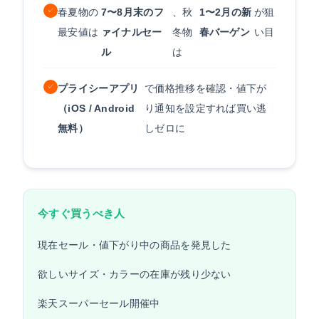
✓
春夏物の
7〜8月末のフ
、秋
1〜2月の新
が狙
最安値は
ァイナルセー
冬物
春バーゲン
い目
ル
は
✓
プライシーアプリ
で価格推移を確認・値下が
（iOS / Android
り通知を設定すれば買い逃
無料）
しゼロに
今すぐ買うべき人
現在セール・値下がり中の商品を発見した
欲しいサイズ・カラーの在庫が残り少ない
楽天スーパーセール開催中