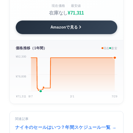
現在価格
最安値
在庫なし
¥71,311
Amazonで見る
価格推移（1年間）
現在
最安
¥82,300
¥76,806
¥71,311
8/7
2/1
7/29
関連記事
ナイキのセールはいつ？年間スケジュール一覧 →