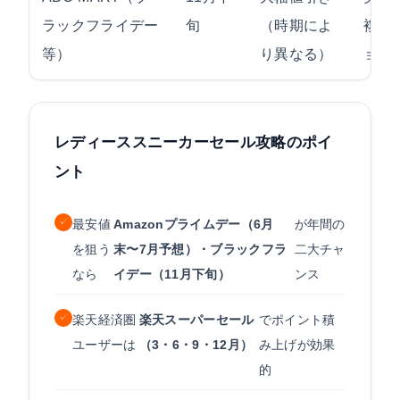
ラックフライデー
旬
（時期によ
複数
等）
り異なる）
ョッ
レディーススニーカーセール攻略のポイ
ント
✓
最安値
Amazonプライムデー（6月
が年間の
を狙う
末〜7月予想）・ブラックフラ
二大チャ
なら
イデー（11月下旬）
ンス
✓
楽天経済圏
楽天スーパーセール
でポイント積
ユーザーは
（3・6・9・12月）
み上げが効果
的