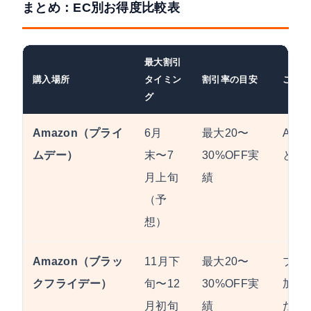
まとめ：EC別お得度比較表
最大割引
購入場所
タイミン
割引率の目安
こんな
グ
Amazon（プライ
6月
最大20〜
Ama
ムデー）
末〜7
30%OFF実
とに
月上旬
績
（予
想）
Amazon（ブラッ
11月下
最大20〜
プラ
クフライデー）
旬〜12
30%OFF実
加可 
月初旬
績
たい