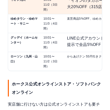
「イオンのタカホーSA
11/2（3日
大20%OFF（315店舗
間）
ゆめタウン・ゆめマ
10/31〜
直営商品5%OFF、ゆめカード
ート・サニー
11/3（4日
間）
グッデイ（ホームセ
10/31〜
LINE公式アカウント
ンター）
11/3（4日
提示で全品5%OFF
間）
ローソン（九州・山
10/31〜
からあげクン 55円引きクーポ
口）
11/2（3日
間）
ホークス公式オンラインストア・ソフトバンク
オンライン
実店舗に行けない方は公式オンラインストアも要チ