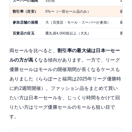
スーパーの期間
3日間
3日間
割引率（目安）
5%〜（一部セール品のみ）
最大7
参加店舗の規模
大（百貨店・モール・スーパーが参加）
最大（
百貨店の目玉
鷹丸袋4,000袋以上（大丸）
鷹丸袋
両セールを比べると、
割引率の最大値は日本一セー
ルの方が高く
なる傾向があります。一方で、リーグ
優勝セールはモールの開催期間が長くなるケースも
ありました（ららぽーと福岡は2025年リーグ優勝時
に約2週間開催）。ファッション品をまとめて買い
たい方は日本一セールを、じっくり時間をかけて回
りたい方はリーグ優勝セールのモールも狙い目で
す。