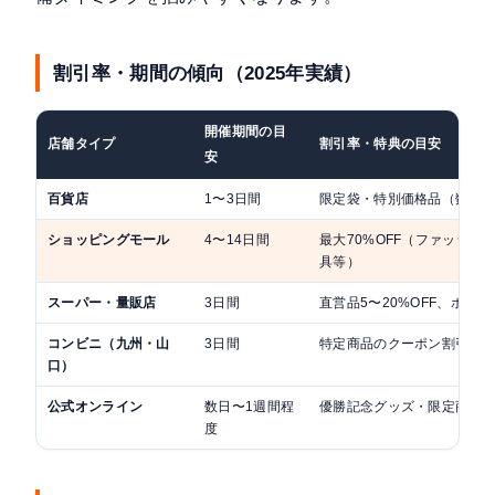
割引率・期間の傾向（2025年実績）
開催期間の目
店舗タイプ
割引率・特典の目安
安
百貨店
1〜3日間
限定袋・特別価格品（数量
ショッピングモール
4〜14日間
最大70%OFF（ファッション
具等）
スーパー・量販店
3日間
直営品5〜20%OFF、ポイ
コンビニ（九州・山
3日間
特定商品のクーポン割引
口）
公式オンライン
数日〜1週間程
優勝記念グッズ・限定商品
度