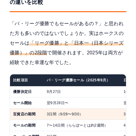
の違いを比較
「パ・リーグ優勝でもセールがあるの？」と思われ
た方も多いのではないでしょうか。実はホークスの
セールは
「リーグ優勝」と「日本一（日本シリーズ
優勝）」の2段階
で開催されます。2025年は両方が
経験できた幸運な年でした。
比較項目
パ・リーグ優勝セール（2025年9月）
日本一
優勝決定日
9月27日
10月3
セール開始
翌9月28日〜
翌10月
百貨店の期間
3日間（9/28〜9/30）
3日間（
モールの期間
7〜14日間（ららぽーとは約2週間）
4〜7