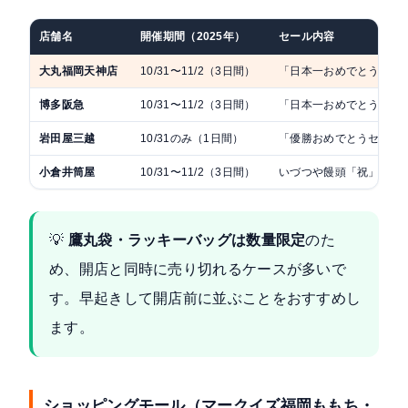
店舗名
開催期間（2025年）
セール内容
大丸福岡天神店
10/31〜11/2（3日間）
「日本一おめでとうSALE
博多阪急
10/31〜11/2（3日間）
「日本一おめでとうセー
岩田屋三越
10/31のみ（1日間）
「優勝おめでとうセール
小倉井筒屋
10/31〜11/2（3日間）
いづつや饅頭「祝」印 48
💡
鷹丸袋・ラッキーバッグは数量限定
のた
め、開店と同時に売り切れるケースが多いで
す。早起きして開店前に並ぶことをおすすめし
ます。
ショッピングモール（マークイズ福岡ももち・