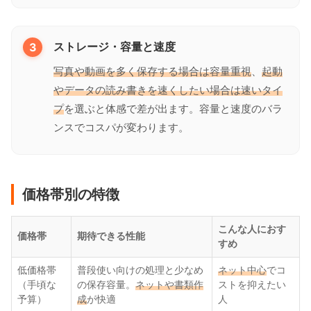
3
ストレージ・容量と速度
写真や動画を多く保存する場合は容量重視
、
起動
やデータの読み書きを速くしたい場合は速いタイ
プ
を選ぶと体感で差が出ます。容量と速度のバラ
ンスでコスパが変わります。
価格帯別の特徴
こんな人におす
価格帯
期待できる性能
すめ
低価格帯
普段使い向けの処理と少なめ
ネット中心
でコ
（手頃な
の保存容量。
ネットや書類作
ストを抑えたい
予算）
成
が快適
人