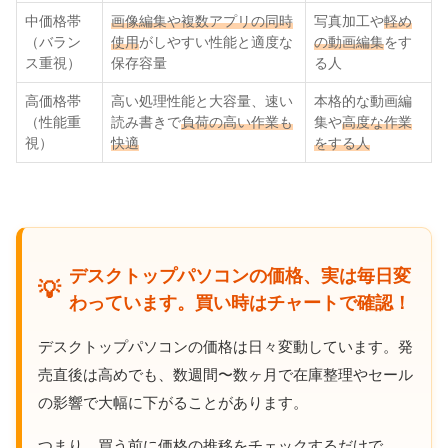
中価格帯
画像編集や複数アプリの同時
写真加工や
軽め
（バラン
使用
がしやすい性能と適度な
の動画編集
をす
ス重視）
保存容量
る人
高価格帯
高い処理性能と大容量、速い
本格的な動画編
（性能重
読み書きで
負荷の高い作業も
集や
高度な作業
視）
快適
をする人
デスクトップパソコンの価格、実は毎日変
💡
わっています。買い時はチャートで確認！
デスクトップパソコンの価格は日々変動しています。発
売直後は高めでも、数週間〜数ヶ月で在庫整理やセール
の影響で大幅に下がることがあります。
つまり、買う前に価格の推移をチェックするだけで、