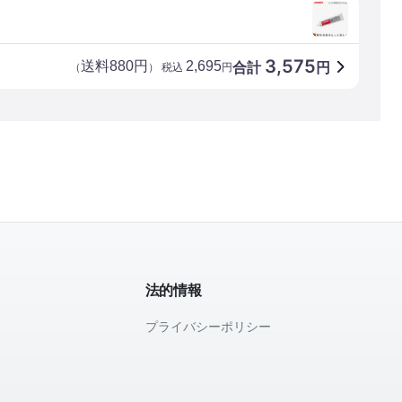
3,575
送料880円
2,695
合計
円
（
） 税込
円
法的情報
プライバシーポリシー
て