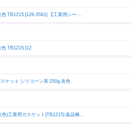
スリーボンド 液状ガスケット シリコン系 TB1215 250g 灰色 TB1215 [126-3561] 【工業用シーリング剤】
TB1215 [12
ガスケット シリコーン系 250g 灰色
スリーボンド TB1215 液状ガスケット シリコン系 250g(灰色)工業用ガスケット[TB1215] 返品種別B