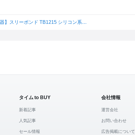
[エントリーでP10倍◆8/11 1:59まで] 【自動車整備設備機器】スリーボンド TB1215 シリコン系液状ガスケット 250g 灰色 [アストロプロダクツ・ASTROPRODUCTS]「作業アシスト用品」「工具・DIY」
タイム to BUY
会社情報
新着記事
運営会社
人気記事
お問い合わせ
セール情報
広告掲載につい