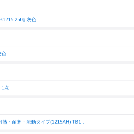
215 250g 灰色
灰色
 1点
液状ガスケット シリコーン系工業用シール剤 灰色 250g 耐熱・耐寒・流動タイプ(1215AH) TB1215-TN WO店