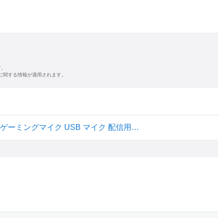
す。
に関する情報が適用されます。
Razer Seiren Mini コンデンサーマイク 超コンパクト設計 ゲーミングマイク USB マイク 配信用 単一指向性 クリアサウンド Black【日本正規代理店保証品】 RZ19-03450100-R3M1