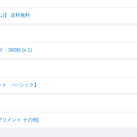
ム)】 送料無料
360粒 (x 1)
メント ベ−シック】
サプリメント その他]