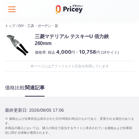
トップ
/
DIY・工具・ガーデン・花
三菱マテリアル テスキーU 倍力鋏
260mm
4,000
10,758
価格帯:
税込
円 ~
円
(18サイト)
本ページにはアフィリエイト広告を利用しています
価格比較
関連記事
最終更新日:
2026/08/05 17:06
※ 価格および在庫状況は表示された日付/時刻の時点のものであり、変更される場合がありま
す。
本商品の購入においては、購入の時点で該当するサイトに表示されている価格および在庫状
況に関する情報が適用されます。