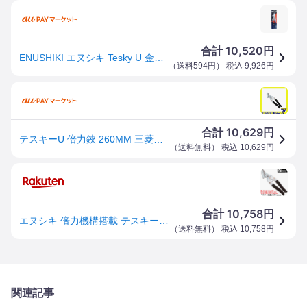
10,520
合計
円
ENUSHIKI エヌシキ Tesky U 金切ばさみ テスキーU型 260mm
（
送料594円
） 税込
9,926
円
10,629
合計
円
テスキーU 倍力鋏 260MM 三菱マテリアル [大工道具 金切鋏 カッター 金切鋏]
（
送料無料
） 税込
10,629
円
10,758
合計
円
エヌシキ 倍力機構搭載 テスキーU型 260mm 逃げ溝付仕様 旧三菱マテリアル 金切鋏 多機能鋏 強力曲線切り 直線切り 成型板 タテ切り 鉄 ステンレス 銅板 アルミ板 最高品質 ハサミ 日本製 新潟県三条市 TESKY
（
送料無料
） 税込
10,758
円
関連記事