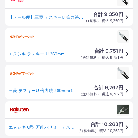
9,350
合計
円
【メール便】三菱 テスキーU 倍力鋏 260MM 4932680033015 [金切鋏 カッター 金切鋏]
（
+送料
） 税込
9,350
円
9,751
合計
円
エヌシキ テスキー U 260mm
（
送料無料
） 税込
9,751
円
9,762
合計
円
三菱 テスキーU 倍力鋏 260mm(1コ入)[事務用品]
（
送料無料
） 税込
9,762
円
10,263
合計
円
エヌシキ U型 万能バサミ テスキー倍力構造デ厚物OK ステンレス対応
（
送料無料
） 税込
10,263
円