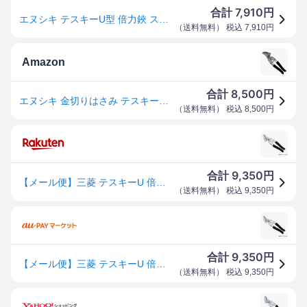
7,910
合計
円
エヌシキ テスキーU型 倍力鋏 ステンレス対応 770-480 TESKY U
（
送料無料
） 税込
7,910
円
Amazon
8,500
合計
円
エヌシキ 金切りはさみ テスキーU 倍力鋏 260mm
（
送料無料
） 税込
8,500
円
9,350
合計
円
【メール便】三菱 テスキーU 倍力鋏 260MM 4932680033015 [金切鋏・カッター 金切鋏]
（
送料無料
） 税込
9,350
円
9,350
合計
円
【メール便】三菱 テスキーU 倍力鋏 260MM
（
送料無料
） 税込
9,350
円