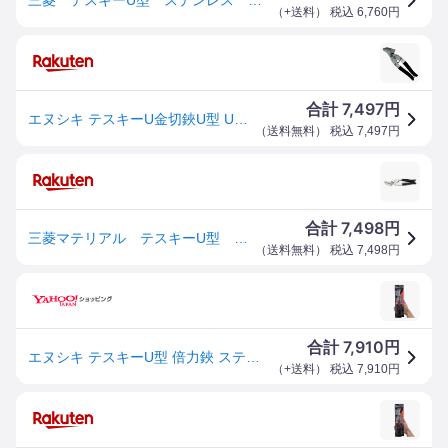
（
+送料
） 税込
6,760
円
7,497
合計
円
エヌシキ テスキーU金切鋏U型 U型 1点
（
送料無料
） 税込
7,497
円
7,498
合計
円
三菱マテリアル テスキーU型 ステンレス 金切はさみ板金鋏 倍力鋏 260mm
（
送料無料
） 税込
7,498
円
7,910
合計
円
エヌシキ テスキーU型 倍力鋏 ステンレス対応 金切鋏 770-480 Tesky Ｕ
（
+送料
） 税込
7,910
円