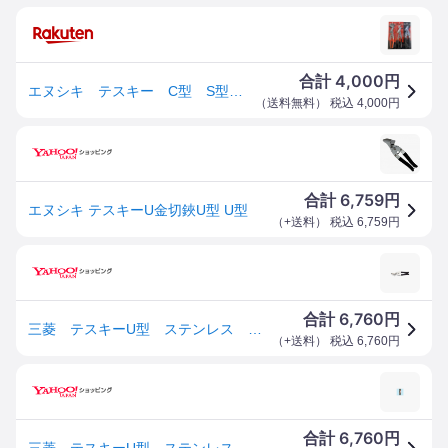
4,000
合計
円
エヌシキ テスキー C型 S型 U型 日本製 【代引き不可】【配送日時指定不可】
（
送料無料
） 税込
4,000
円
6,759
合計
円
エヌシキ テスキーU金切鋏U型 U型
（
+送料
） 税込
6,759
円
6,760
合計
円
三菱 テスキーU型 ステンレス 金切はさみ板金鋏 倍力鋏 260mm
（
+送料
） 税込
6,760
円
6,760
合計
円
三菱 テスキーU型 ステンレス 金切はさみ板金鋏 倍力鋏 260mm