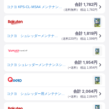
1,782
合計
円
コクヨ KPS-CL-MSA4 メンテナンスシート A4機種対応 13枚 KOKUYO
（
送料無料
） 税込
1,782
円
1,819
合計
円
コクヨ シュレッダーメンテナンスシート 4901480219509 [M便 1/4]
（
送料220円
） 税込
1,599
円
1,954
合計
円
コクヨ シュレッダーメンテナンスシート KPS-CL-MSA4
（
+送料
） 税込
1,954
円
2,064
合計
円
コクヨ シュレッダー用メンテナンスシート KPS-CL-MSA4
（
+送料
） 税込
2,064
円