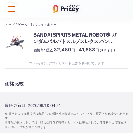
トップ
/
ゲーム・おもちゃ・ホビー
BANDAI SPIRITS METAL ROBOT魂 ガ
ンダムバルバトスルプスレクス バンダ
イスピリッツ
32,489
41,883
価格帯:
税込
円 ~
円
(3サイト)
本ページにはアフィリエイト広告を利用しています
価格比較
最終更新日:
2026/08/10 04:21
※ 価格および在庫状況は表示された日付/時刻の時点のものであり、変更される場合がありま
す。
本商品の購入においては、購入の時点で該当するサイトに表示されている価格および在庫状
況に関する情報が適用されます。