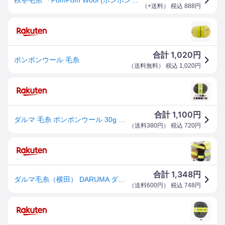
（
+送料
） 税込
888
円
1,020
合計
円
ポンポンウール 毛糸
（
送料無料
） 税込
1,020
円
1,100
合計
円
ダルマ 毛糸 ポンポンウール 30g 約42m 極太 バラ玉 または 同色5玉1袋横田 6330 毛糸【送料節約ポスト投函配送】
（
送料380円
） 税込
720
円
1,348
合計
円
ダルマ毛糸（横田） DARUMA ダルマ ポンポンウール
（
送料600円
） 税込
748
円