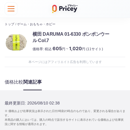
トップ
/
ゲーム・おもちゃ・ホビー
横田 DARUMA 01-6330 ポンポンウー
ル Col.7
605
1,020
価格帯:
税込
円 ~
円
(11サイト)
本ページにはアフィリエイト広告を利用しています
価格比較
関連記事
最終更新日:
2026/08/10 02:38
※ 価格および在庫状況は表示された日付/時刻の時点のものであり、変更される場合がありま
す。
本商品の購入においては、購入の時点で該当するサイトに表示されている価格および在庫状
況に関する情報が適用されます。