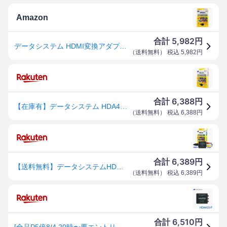
Amazon
5,982
合計
円
データシステム HDMI変換アダプター ケーブルレスタイプ HDA433-D Datasystem
（
送料無料
） 税込
5,982
円
6,388
合計
円
【在庫有】データシステム HDA433-D スマホの画面を丸ごとナビやモニターに映せる HDMI変換アダプター スマホミラーリング出力 ケーブルレスタイプ HDA433D
（
送料無料
） 税込
6,388
円
6,389
合計
円
【送料無料】データシステムHDMI→RCAコンポジットAV変換アダプター HDA433-D
（
送料無料
） 税込
6,389
円
6,510
合計
円
[全品P5倍8/4 20時〜要エントリー] 変換アダプター(HDMI入力→RCA出力) DataSystem データシステム HDA433-D