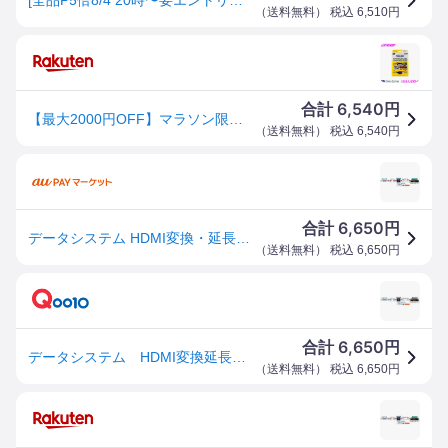
（
送料無料
） 税込
6,510
円
6,540
合計
円
【最大2000円OFF】マラソン限定クーポン配布中！ データシステム HDA433-D HDMI→RCA変換アダプター 【ケーブルレス汎用タイプ】
（
送料無料
） 税込
6,540
円
6,650
合計
円
データシステム HDMI変換・延長プラグ [HDMI⇔RCA] HDA433-D
（
送料無料
） 税込
6,650
円
6,650
合計
円
データシステム HDMI変換延長プラグ [HDMIRCA] HDA433-D
（
送料無料
） 税込
6,650
円