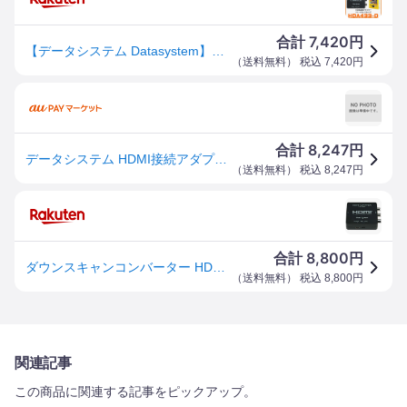
7,420
合計
円
【データシステム Datasystem】【HDA433-D】HDMI変換アダプター ケーブルレス HDMI→RCA変換 ミラーリング出力{HDA433-D[1450]}
（
送料無料
） 税込
7,420
円
8,247
合計
円
データシステム HDMI接続アダプター 汎用 Datasystem
（
送料無料
） 税込
8,247
円
8,800
合計
円
ダウンスキャンコンバーター HDA433-D PROSPEC プロスペック
（
送料無料
） 税込
8,800
円
関連記事
この商品に関連する記事をピックアップ。