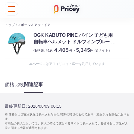
トップ
/
スポーツ＆アウトドア
OGK KABUTO PINE パイン 子ども用
自転車ヘルメット ドルフィンブルー オ
ージーケーカブト
4,405
5,345
価格帯:
税込
円 ~
円
(3サイト)
本ページにはアフィリエイト広告を利用しています
価格比較
関連記事
最終更新日:
2026/08/09 00:15
※ 価格および在庫状況は表示された日付/時刻の時点のものであり、変更される場合がありま
す。
本商品の購入においては、購入の時点で該当するサイトに表示されている価格および在庫状
況に関する情報が適用されます。