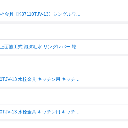
〓〓《在庫あり》◆15時迄出荷OK！≦三栄水栓/SANEI 水栓金具【K87110TJV-13】シングルワンホール混合栓
SANEI(サンエイ) シングル ワンホール混合栓 キッチン用 上面施工式 泡沫吐水 リングレバー 蛇口 キッチン水栓 K87110TJ 送料無料
SANEI ワンホールシングルレバー混合栓 一般地用 K87110TJV-13 水栓金具 キッチン用 キッチン水栓 三栄水栓
SANEI ワンホールシングルレバー混合栓 一般地用 K87110TJV-13 水栓金具 キッチン用 キッチン水栓 三栄水栓