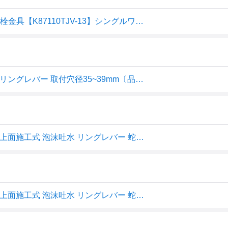
〓〓《在庫あり》◆15時迄出荷OK！≦三栄水栓/SANEI 水栓金具【K87110TJV-13】シングルワンホール混合栓
■SANEI シングルワンホール混合栓 上面施工式 泡沫吐水 リングレバー 取付穴径35~39mm〔品番:K87110TJV13
SANEI(サンエイ) シングル ワンホール混合栓 キッチン用 上面施工式 泡沫吐水 リングレバー 蛇口 キッチン水栓 K87110TJV-13
SANEI(サンエイ) シングル ワンホール混合栓 キッチン用 上面施工式 泡沫吐水 リングレバー 蛇口 キッチン水栓 K87110TJV-13