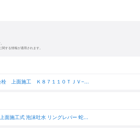
す。
に関する情報が適用されます。
ＳＡＮＥＩ（サンエイ） シングルレバーワンホール混合栓 上面施工 Ｋ８７１１０ＴＪＶ−１３
SANEI(サンエイ) シングル ワンホール混合栓 キッチン用 上面施工式 泡沫吐水 リングレバー 蛇口 キッチン水栓 K87110TJV-13