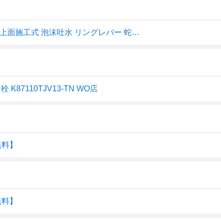
SANEI(サンエイ) シングル ワンホール混合栓 キッチン用 上面施工式 泡沫吐水 リングレバー 蛇口 キッチン水栓 K87110TJV-13
 K87110TJV13-TN WO店
無料】
無料】