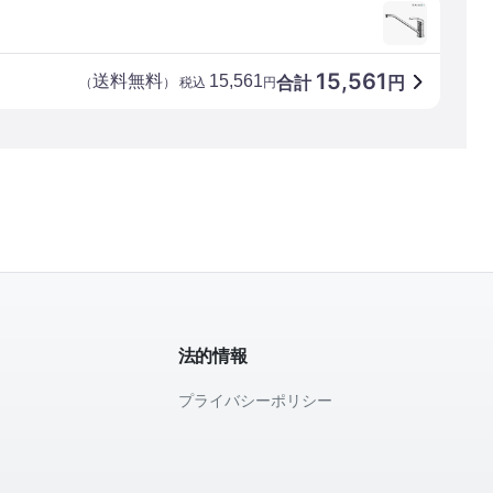
15,561
送料無料
15,561
合計
円
（
） 税込
円
法的情報
プライバシーポリシー
て