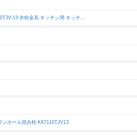
SANEI ワンホールシングルレバー混合栓 一般地用 K87110TJV-13 水栓金具 キッチン用 キッチン水栓 三栄水栓
ワンホール混合栓 K87110TJV13