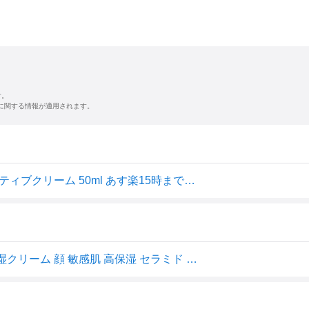
す。
に関する情報が適用されます。
【まとめ買いで最大800円割引】サミュ 正規品 PHセンシティブクリーム 50ml あす楽15時まで当日発送可 SAM'U 保湿クリーム 毛穴ケア 乾燥肌 敏感肌 弱酸性 低刺激 韓国コスメ SAMU
SAM'U(サミュ) PHセンシティブクリーム 50ml 低刺激 保湿クリーム 顔 敏感肌 高保湿 セラミド ヒアルロン酸 シカ 肌バリア 乾燥肌 乾燥対策 韓国スキンケア フェイスクリーム 水分クリーム べたつかない オールシーズン 【公式/正規品】 [並行輸入品]