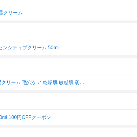
保湿クリーム
センシティブクリーム 50ml
サミュ 正規品 PHセンシティブクリーム 50ml SAM'U 保湿クリーム 毛穴ケア 乾燥肌 敏感肌 弱酸性 低刺激 韓国コスメ SAMU
30ml 100円OFFクーポン