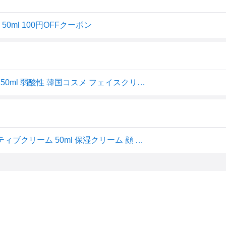
 50ml 100円OFFクーポン
正規品 PH センシティブクリーム 50mL 保湿クリーム PH 50ml 弱酸性 韓国コスメ フェイスクリーム 在庫限り
SAM'U samu サミュ ph センシティブ クリーム phセンシティブクリーム 50ml 保湿クリーム 顔 フェイスクリーム 水分クリーム 低刺激 しっとり 乾燥 敏感 混合 肌 弱酸性 韓国コスメ ヒアルロン酸 スキンケア【正規品】