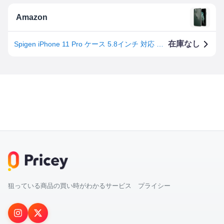
Amazon
在庫なし
Spigen iPhone 11 Pro ケース 5.8インチ 対応 全面 クリアカバー 米軍MIL規格取得 耐衝撃 カメラ保護 衝撃吸収 Qi充電 耐久性 ワイヤレス充電 アイフォン 11 プロ ケース シュピゲン ウルトラ・ハイブリッド 077CS27233 (クリスタル ・クリア)
狙っている商品の買い時がわかるサービス プライシー