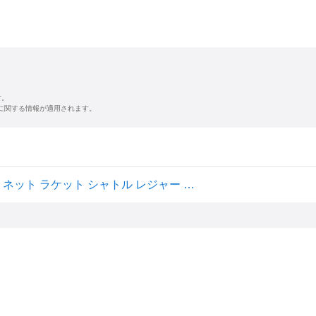
す。
に関する情報が適用されます。
KAISER(カイザー)どこでも バドミントン セット KW-239 ネット ラケット シャトル レジャー ファミリースポーツ