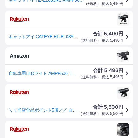
（
+送料
） 税込
5,490
円
5,490
合計
円
キャットアイ CATEYE HL-EL085RC 充電式ヘッドライト 自転車 ライト 最大500ルーメン AMPP500 ライト USB リチウム LED 充電 ヘッドライト ハンドル ライト ブラック
（
送料無料
） 税込
5,490
円
Amazon
5,496
合計
円
自転車用LEDライト AMPP500（500ルーメン） USB充電式 最大3時間点灯 工具不要取付 HL-EL085RC
（
送料無料
） 税込
5,496
円
5,500
合計
円
＼＼当店全品ポイント5倍／／ 自転車 ライト 充電式 キャットアイ HL-EL085RC AMPP500 USB 充電式ヘッドライト 自転車 ライト フロントライト CATEYE
（
送料無料
） 税込
5,500
円