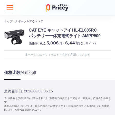
トップ
/
スポーツ＆アウトドア
CAT EYE キャットアイ HL-EL085RC
バッテリー一体充電式ライト AMPP500
5,006
6,441
価格帯:
税込
円 ~
円
(15サイト)
本ページにはアフィリエイト広告を利用しています
価格比較
関連記事
最終更新日:
2026/08/09 05:15
※ 価格および在庫状況は表示された日付/時刻の時点のものであり、変更される場合がありま
す。
本商品の購入においては、購入の時点で該当するサイトに表示されている価格および在庫状
況に関する情報が適用されます。