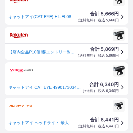
5,666
合計
円
キャットアイ(CAT EYE) HL-EL085RC 充電式ヘッドライト 最大500ルーメン サイクル/自転車 ブラック HL-EL085RC #534-0851
（
送料無料
） 税込
5,666
円
5,869
合計
円
【店内全品P10倍!要エントリー8/11まで】【即納】キャットアイ HL-EL085RC AMPP500 ヘッドライト USB充電 ブラック[雨]
（
送料無料
） 税込
5,869
円
6,340
合計
円
キャットアイ CAT EYE 4990173034543 自転車用ヘッドライト AMPP500 最大約500ルーメン USB充電式 コンパクトであり
（
+送料
） 税込
6,340
円
6,441
合計
円
キャットアイ ヘッドライト 最大約500ルーメン 横からの視認性を高めたサイドレンズ採用 USB充電式 AMPP500 HL-E
（
送料無料
） 税込
6,441
円