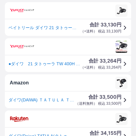
33,130
合計
円
ベイトリール ダイワ 21 タトゥーラ TW 400H 右ハンドル / 釣具 / daiwa
（
+送料
） 税込
33,130
円
33,264
合計
円
●ダイワ 21 タトゥーラ TW 400H (右ハンドル) 【まとめ送料割】
（
+送料
） 税込
33,264
円
Amazon
33,500
合計
円
ダイワ(DAIWA) ＴＡＴＵＬＡ ＴＷ ４００Ｈ
（
送料無料
） 税込
33,500
円
34,155
合計
円
ダイワ(Daiwa) TATULA(タトゥーラ) TW 400H 右巻き 00630109