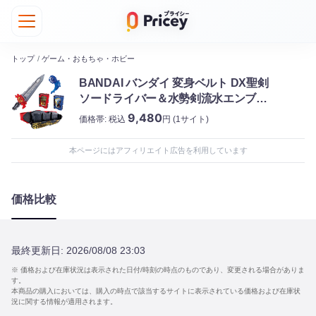
トップ
/
ゲーム・おもちゃ・ホビー
BANDAI バンダイ 変身ベルト DX聖剣
ソードライバー＆水勢剣流水エンブレ
ム＆ライオン戦記ワンダーライドブッ
9,480
価格帯:
税込
円
(1サイト)
ク
本ページにはアフィリエイト広告を利用しています
価格比較
最終更新日:
2026/08/08 23:03
※ 価格および在庫状況は表示された日付/時刻の時点のものであり、変更される場合がありま
す。
本商品の購入においては、購入の時点で該当するサイトに表示されている価格および在庫状
況に関する情報が適用されます。