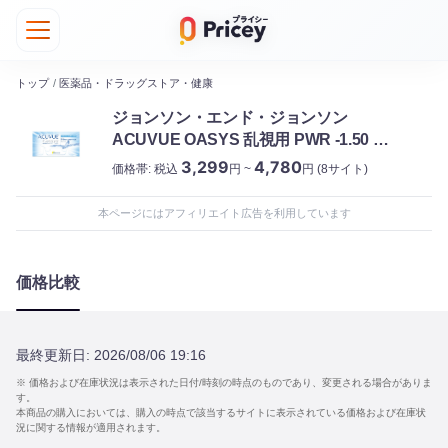
トップ
/
医薬品・ドラッグストア・健康
ジョンソン・エンド・ジョンソン
ACUVUE OASYS 乱視用 PWR -1.50 乱
視度数 -1.75 乱視軸 180 2週間使い捨て
3,299
4,780
価格帯:
税込
円 ~
円
(8サイト)
6枚
本ページにはアフィリエイト広告を利用しています
価格比較
最終更新日:
2026/08/06 19:16
※ 価格および在庫状況は表示された日付/時刻の時点のものであり、変更される場合がありま
す。
本商品の購入においては、購入の時点で該当するサイトに表示されている価格および在庫状
況に関する情報が適用されます。