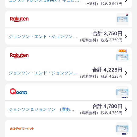
（
+送料
） 税込
3,667
円
3,750
合計
円
ジョンソン・エンド・ジョンソン 2ウィーク アキュビュー オアシス 乱視用・トーリック 6枚入り 1箱
（
送料無料
） 税込
3,750
円
4,228
合計
円
ジョンソン・エンド・ジョンソン アキュビュー オアシス 乱視用 CYL:-0.75 1箱6枚入 1箱
（
送料無料
） 税込
4,228
円
4,780
合計
円
ジョンソン＆ジョンソン (度あり/-6.00) アキュビューオアシス乱視用 (BC8.6/CYL-0.75/AX180/DIA14.5) コンタクトレンズ
（
送料無料
） 税込
4,780
円