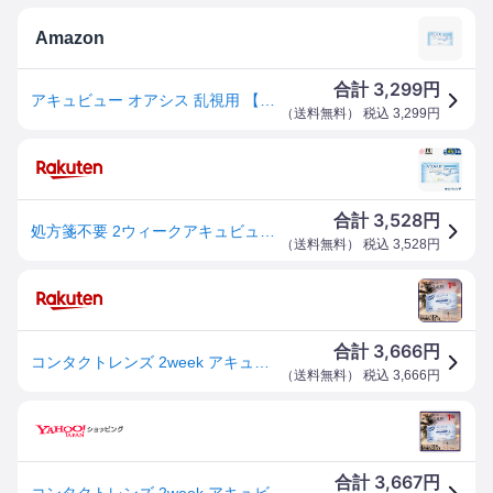
Amazon
3,299
合計
円
アキュビュー オアシス 乱視用 【BC】8.6【PWR】-1.50【乱視度数】-1.75【乱視軸】180 6枚入
（
送料無料
） 税込
3,299
円
3,528
合計
円
処方箋不要 2ウィークアキュビューオアシス乱視用 6枚入 1箱 ジョンソン・エンド・ジョンソン acuvue オアシス 乱視用 トーリック 2ウィーク 2週間使い捨て コンタクトレンズ
（
送料無料
） 税込
3,528
円
3,666
合計
円
コンタクトレンズ 2week アキュビュー オアシス 乱視用 1箱 6枚入りパック 2週間使い捨て 乱視 コンタクト
（
送料無料
） 税込
3,666
円
3,667
合計
円
コンタクトレンズ 2week アキュビュー オアシス 乱視用 1箱 2週間使い捨てコンタクト