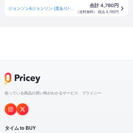
4,780
合計
円
ジョンソン&ジョンソン (度あり/-6.00) アキュビューオアシス乱視用 (BC8.6/CYL-0.75/AX180/DIA1
（
送料無料
） 税込
4,780
円
狙っている商品の買い時がわかるサービス プライシー
タイム to BUY