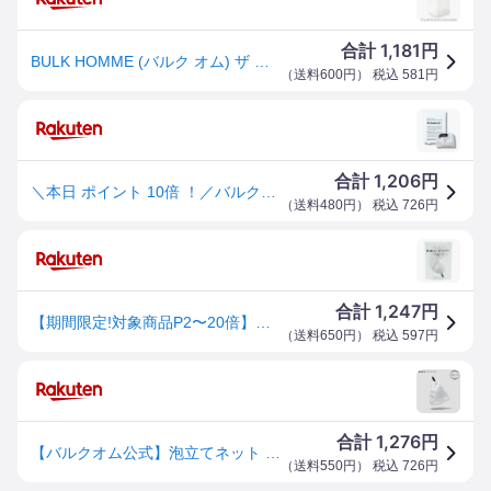
1,181
合計
円
BULK HOMME (バルク オム) ザ バブル ネット
（
送料600円
） 税込
581
円
1,206
合計
円
＼本日 ポイント 10倍 ！／バルクオム THE BUBBLE NET (ザ バブルネット) 泡立てネット
（
送料480円
） 税込
726
円
1,247
合計
円
【期間限定!対象商品P2〜20倍】【リニューアル】バルクオム ザ バブルネット 180mm×260mm THE BUBBLE NET ●【8/4 20:00〜8/11 01:59】【お買い物マラソン】
（
送料650円
） 税込
597
円
1,276
合計
円
【バルクオム公式】泡立てネット THE BUBBLE NET(ザ バブルネット)泡立てネット｜メンズスキンケア BULK HOMME(bulkhomme) 泡立てネット 洗顔ネット 洗顔 ボディ 石鹸ネット 泡洗顔 せっけん
（
送料550円
） 税込
726
円