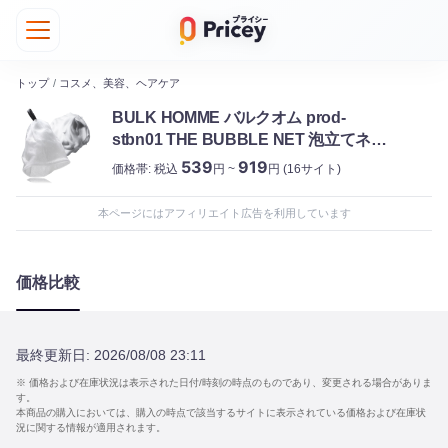
トップ
/
コスメ、美容、ヘアケア
BULK HOMME バルクオム prod-
stbn01 THE BUBBLE NET 泡立てネッ
ト
539
919
価格帯:
税込
円 ~
円
(16サイト)
本ページにはアフィリエイト広告を利用しています
価格比較
最終更新日:
2026/08/08 23:11
※ 価格および在庫状況は表示された日付/時刻の時点のものであり、変更される場合がありま
す。
本商品の購入においては、購入の時点で該当するサイトに表示されている価格および在庫状
況に関する情報が適用されます。