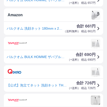
（
+送料
） 税込
657
円
Amazon
661
合計
円
バルクオム 洗顔ネット 180mm x 260mm THE BUBBLE NET
（
送料無料
） 税込
661
円
690
合計
円
バルクオム BULK HOMME ザバブルネット 洗顔料/その他 [790144]
（
+送料
） 税込
690
円
726
合計
円
【公式】泡立てネット 洗顔ネット THE BUBBLE NET 濃密泡 もこもこ泡 弾力泡 きめ細かい泡 洗顔 メンズ ギフト
（
+送料
） 税込
726
円