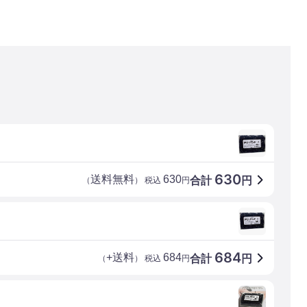
630
送料無料
630
合計
円
（
） 税込
円
684
+送料
684
合計
円
（
） 税込
円