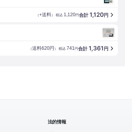
1,120
+送料
1,120
合計
円
（
） 税込
円
1,361
送料620円
741
合計
円
（
） 税込
円
法的情報