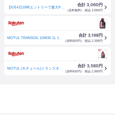
3,060
合計
円
【8月4日20時エントリーで最大P10倍】 103897 MOTUL(モチュール) オイル ギアオイル/ATオイル トランスオイル 1L 容量1L 粘度10W-30 MT103897
（
送料無料
） 税込
3,060
円
3,198
合計
円
MOTUL TRANSOIL 10W30 1L 103897モチュール トランスオイル 10W30 1L 13306211
（
送料800円
） 税込
2,398
円
3,580
合計
円
MOTUL (モチュール)トランスオイル 10W-302ストロークモーターサイクル用ギアオイル1L103897
（
送料600円
） 税込
2,980
円