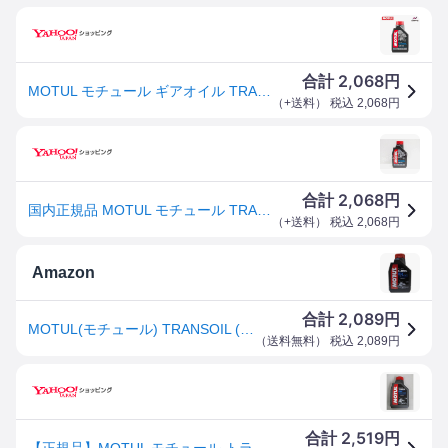
2,068
合計
円
MOTUL モチュール ギアオイル TRANSOIL (トランスオイル) 10W-30
（
+送料
） 税込
2,068
円
2,068
合計
円
国内正規品 MOTUL モチュール TRANSOIL トランスオイル ギアオイル ギヤオイル 2サイクル 2ストローク 湿式クラッチ対応 10W-30 1リットル
（
+送料
） 税込
2,068
円
Amazon
2,089
合計
円
MOTUL(モチュール) TRANSOIL (トランスオイル) 10W30 2ストバイクトランスミッション用オイル(SAE80相当) [正規品] 1L 13306211
（
送料無料
） 税込
2,089
円
2,519
合計
円
【正規品】MOTUL モチュール トランスオイル 10W30 1L