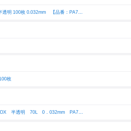
日本サニパック（sanipak） 業務用 PRO 3層 BOX 70L 半透明 100枚 0.032mm 【品番：PA73】
00枚
【お取寄せ品】 日本サニパック 業務用PRO 複合3層BOX 半透明 70L 0．032mm PA73 1箱（100枚） 【送料無料】