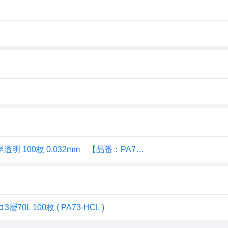
日本サニパック（sanipak） 業務用 PRO 3層 BOX 70L 半透明 100枚 0.032mm 【品番：PA73】
L 100枚 ( PA73-HCL )