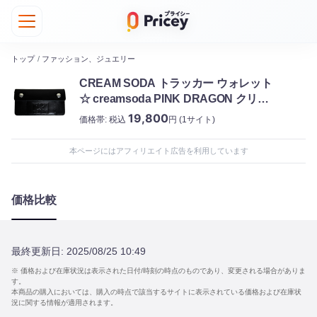
トップ
/
ファッション、ジュエリー
CREAM SODA トラッカー ウォレット
☆ creamsoda PINK DRAGON クリー
ムソーダ
19,800
価格帯:
税込
円
(1サイト)
本ページにはアフィリエイト広告を利用しています
価格比較
最終更新日:
2025/08/25 10:49
※ 価格および在庫状況は表示された日付/時刻の時点のものであり、変更される場合がありま
す。
本商品の購入においては、購入の時点で該当するサイトに表示されている価格および在庫状
況に関する情報が適用されます。