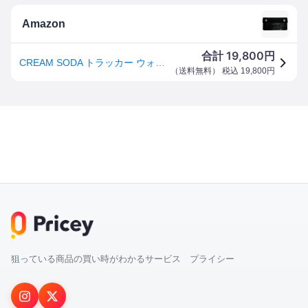
Amazon
19,800
合計
円
CREAM SODA トラッカー ウォレット ☆ creamsoda PINK DRAGON クリームソーダ
（
送料無料
） 税込
19,800
円
狙っている商品の買い時がわかるサービス プライシー