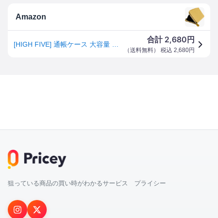
Amazon
2,680
合計
円
[HIGH FIVE] 通帳ケース 大容量 スキミング防止 牛革 RFID じゃばら 多ポケット カード パスポート 母子手帳 お薬手帳 ゴールド
（
送料無料
） 税込
2,680
円
狙っている商品の買い時がわかるサービス プライシー