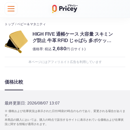
トップ
/
ベビー＆マタニティ
HIGH FIVE 通帳ケース 大容量 スキミン
グ防止 牛革 RFID じゃばら 多ポケット
カード パスポート 母子手帳 お薬手帳
2,680
価格帯:
税込
円
(1サイト)
ゴールド
本ページにはアフィリエイト広告を利用しています
価格比較
最終更新日:
2026/08/07 13:07
※ 価格および在庫状況は表示された日付/時刻の時点のものであり、変更される場合がありま
す。
本商品の購入においては、購入の時点で該当するサイトに表示されている価格および在庫状
況に関する情報が適用されます。