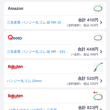
Amazon
410
合計
円
三友産業 バンジー丸ゴム 緑 HR-1616 10㎜×70㎝
（
送料無料
） 税込
410
円
448
合計
円
三友産業 バンジー丸ゴム 緑 HR－1616 70CM 資材 運送資材 固定部材
（
+送料
） 税込
448
円
520
合計
円
バンジー丸ゴム 10mm
（
送料無料
） 税込
520
円
823
合計
円
［1個までゆうパケ対応］三友産業 バンジー丸ゴム 緑 HR-1616 70CM