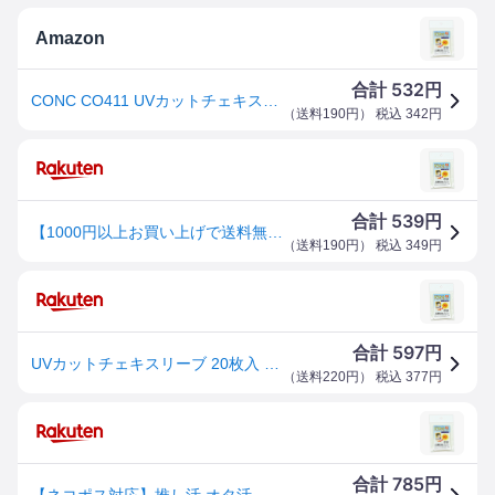
Amazon
532
合計
円
CONC CO411 UVカットチェキスリーブ 20枚入り
（
送料190円
） 税込
342
円
539
合計
円
【1000円以上お買い上げで送料無料♪】UVカットチェキスリーブ 20枚入 紫外線約90%カット 劣化/色褪せ防止 保護 保存 カバー 趣味 コレクション 推し活 日本製 コアデ - メール便発送
（
送料190円
） 税込
349
円
597
合計
円
UVカットチェキスリーブ 20枚入 紫外線約90%カット 劣化/色褪せ防止 保護 保存 カバー 趣味 コレクション 推し活 日本製 コアデ - メール便対象
（
送料220円
） 税込
377
円
785
合計
円
【ネコポス対応】推し活 オタ活 グッズ UVカットチェキスリーブ 20枚入り コアデ【アニメイト公式】【441】