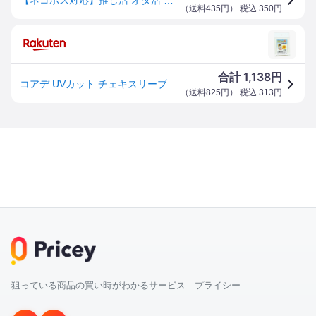
（
送料435円
） 税込
350
円
1,138
合計
円
コアデ UVカット チェキスリーブ 20枚入 CONC-CO411
（
送料825円
） 税込
313
円
狙っている商品の買い時がわかるサービス プライシー