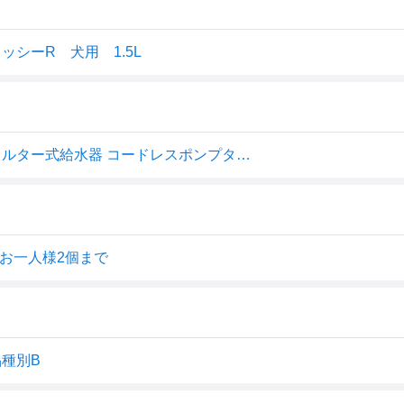
ッシーR 犬用 1.5L
ジェックス ピュアクリスタル グラッシーR 犬用 1.5L フィルター式給水器 コードレスポンプタンク USB電源 静音 フィル
 ※お一人様2個まで
品種別B