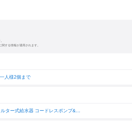
す。
に関する情報が適用されます。
 お一人様2個まで
ジェックス ピュアクリスタル グラッシーR 犬用 1.5L フィルター式給水器 コードレスポンプ&タンク USB電源 静音 フィルター付き