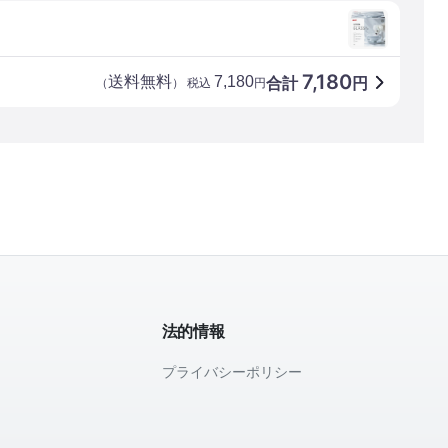
7,180
送料無料
7,180
合計
円
（
） 税込
円
法的情報
プライバシーポリシー
て