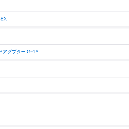
EX
SBアダプター G−1A