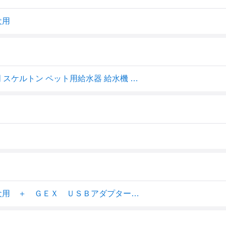
犬用
ジェックス ピュアクリスタル グラッシーR 1.5L 犬用 透明 スケルトン ペット用給水器 給水機 水飲み器 水飲み 自動 給水器 USB 静音 静か ペット用 犬 GEX【送料無料】
ＧＥＸ ピュアクリスタル グラッシーＲ １．５Ｌ 犬用 ＋ ＧＥＸ ＵＳＢアダプター Ｇ−１Ａ