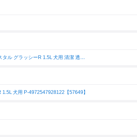
犬 給水器 犬用水飲み器 水飲み器 ジェックス ピュアクリスタル グラッシーR 1.5L 犬用 清潔 透明 デザイン 綺麗 シンプル スタイリッシュ
用 P-4972547928122【57649】