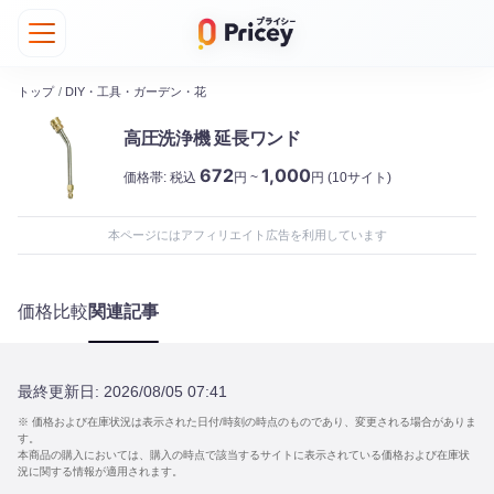
トップ
/
DIY・工具・ガーデン・花
高圧洗浄機 延長ワンド
672
1,000
価格帯:
税込
円 ~
円
(10サイト)
本ページにはアフィリエイト広告を利用しています
価格比較
関連記事
最終更新日:
2026/08/05 07:41
※ 価格および在庫状況は表示された日付/時刻の時点のものであり、変更される場合がありま
す。
本商品の購入においては、購入の時点で該当するサイトに表示されている価格および在庫状
況に関する情報が適用されます。